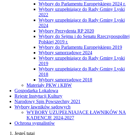
Wybory do Parlamentu Europejskiego 2024 r.
Wybory uzupełniające do Rady Gminy Lyski
2022
Wybory uzupełniające do Rady Gminy Lyski
2024
Wybory Prezydenta RP 2020
Wybory do Sejmu i do Senatu Rzeczypospolitej
Polskiej 2019 r.
Wybory do Parlamentu Europejskiego 2019
Wybory samorządowe 2024
Wybory uzupełniające do Rady Gminy Lyski
2019
Wybory uzupełniające do Rady Gminy Lyski
2018
Wybory samorządowe 2018
Materiały PKW i KBW
Gospodarka Lokalowa
Rejestr Instytucji Kultury
Narodowy Spis Powszechny 2021
Wybory ławników sądowych
WYBORY UZUPEŁNIAJĄCE ŁAWNIKÓW NA
KADENCJĘ 2024-2027
Ochrona sygnalistów
Jesteś tutaj