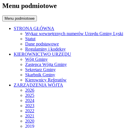
Menu podmiotowe
Menu podmiotowe
STRONA GŁÓWNA
Wykaz wewnętrznych numerów Urzędu Gminy Lyski
Statut
Dane podstawowe
Regulaminy i kodeksy
KIEROWNICTWO URZĘDU
Wójt Gminy
Zastępca Wójta Gminy
Sekretarz Gminy
Skarbnik Gminy
Kierownicy Referatów
ZARZĄDZENIA WÓJTA
2026
2025
2024
2023
2022
2021
2020
2019