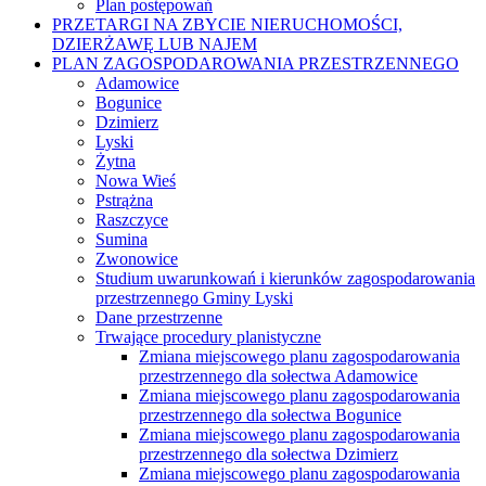
Plan postępowań
PRZETARGI NA ZBYCIE NIERUCHOMOŚCI,
DZIERŻAWĘ LUB NAJEM
PLAN ZAGOSPODAROWANIA PRZESTRZENNEGO
Adamowice
Bogunice
Dzimierz
Lyski
Żytna
Nowa Wieś
Pstrążna
Raszczyce
Sumina
Zwonowice
Studium uwarunkowań i kierunków zagospodarowania
przestrzennego Gminy Lyski
Dane przestrzenne
Trwające procedury planistyczne
Zmiana miejscowego planu zagospodarowania
przestrzennego dla sołectwa Adamowice
Zmiana miejscowego planu zagospodarowania
przestrzennego dla sołectwa Bogunice
Zmiana miejscowego planu zagospodarowania
przestrzennego dla sołectwa Dzimierz
Zmiana miejscowego planu zagospodarowania