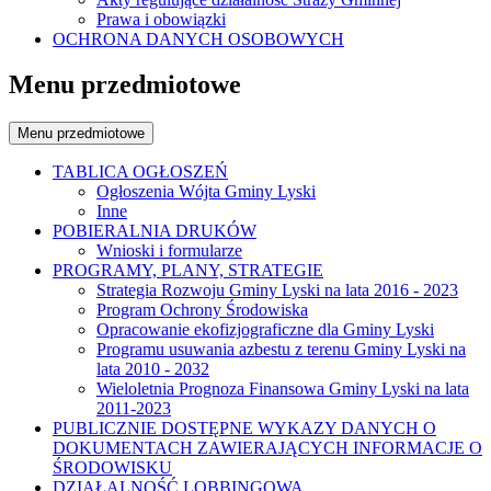
Prawa i obowiązki
OCHRONA DANYCH OSOBOWYCH
Menu przedmiotowe
Menu przedmiotowe
TABLICA OGŁOSZEŃ
Ogłoszenia Wójta Gminy Lyski
Inne
POBIERALNIA DRUKÓW
Wnioski i formularze
PROGRAMY, PLANY, STRATEGIE
Strategia Rozwoju Gminy Lyski na lata 2016 - 2023
Program Ochrony Środowiska
Opracowanie ekofizjograficzne dla Gminy Lyski
Programu usuwania azbestu z terenu Gminy Lyski na
lata 2010 - 2032
Wieloletnia Prognoza Finansowa Gminy Lyski na lata
2011-2023
PUBLICZNIE DOSTĘPNE WYKAZY DANYCH O
DOKUMENTACH ZAWIERAJĄCYCH INFORMACJE O
ŚRODOWISKU
DZIAŁALNOŚĆ LOBBINGOWA