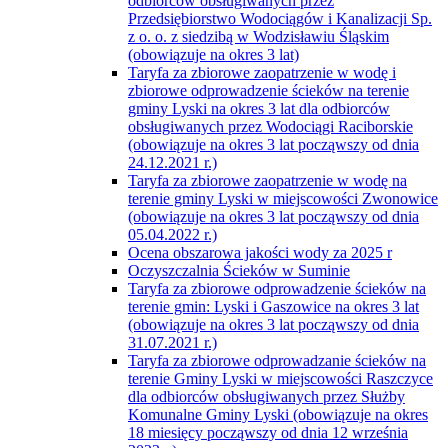
odbiorców obsługiwanych przez
Przedsiębiorstwo Wodociągów i Kanalizacji Sp.
z o. o. z siedzibą w Wodzisławiu Śląskim
(obowiązuje na okres 3 lat)
Taryfa za zbiorowe zaopatrzenie w wodę i
zbiorowe odprowadzenie ścieków na terenie
gminy Lyski na okres 3 lat dla odbiorców
obsługiwanych przez Wodociągi Raciborskie
(obowiązuje na okres 3 lat począwszy od dnia
24.12.2021 r.)
Taryfa za zbiorowe zaopatrzenie w wodę na
terenie gminy Lyski w miejscowości Zwonowice
(obowiązuje na okres 3 lat począwszy od dnia
05.04.2022 r.)
Ocena obszarowa jakości wody za 2025 r
Oczyszczalnia Ścieków w Suminie
Taryfa za zbiorowe odprowadzenie ścieków na
terenie gmin: Lyski i Gaszowice na okres 3 lat
(obowiązuje na okres 3 lat począwszy od dnia
31.07.2021 r.)
Taryfa za zbiorowe odprowadzanie ścieków na
terenie Gminy Lyski w miejscowości Raszczyce
dla odbiorców obsługiwanych przez Służby
Komunalne Gminy Lyski (obowiązuje na okres
18 miesięcy począwszy od dnia 12 września