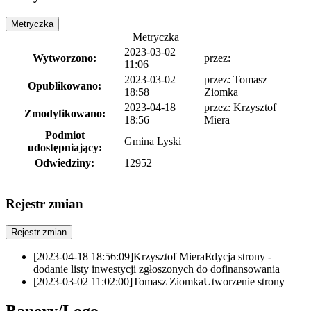
Metryczka
Metryczka
2023-03-02
Wytworzono:
przez:
11:06
2023-03-02
przez:
Tomasz
Opublikowano:
18:58
Ziomka
2023-04-18
przez:
Krzysztof
Zmodyfikowano:
18:56
Miera
Podmiot
Gmina Lyski
udostępniający:
Odwiedziny:
12952
Rejestr zmian
Rejestr zmian
[2023-04-18 18:56:09]
Krzysztof Miera
Edycja strony -
dodanie listy inwestycji zgłoszonych do dofinansowania
[2023-03-02 11:02:00]
Tomasz Ziomka
Utworzenie strony
Banery/Logo