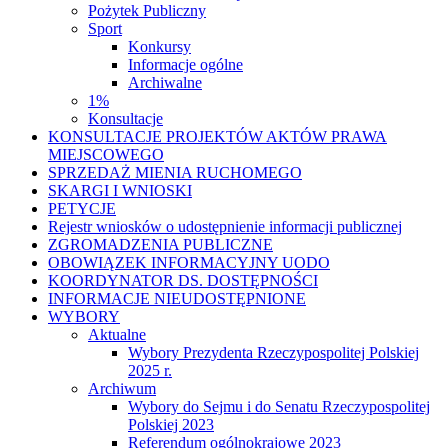
Pożytek Publiczny
Sport
Konkursy
Informacje ogólne
Archiwalne
1%
Konsultacje
KONSULTACJE PROJEKTÓW AKTÓW PRAWA
MIEJSCOWEGO
SPRZEDAŻ MIENIA RUCHOMEGO
SKARGI I WNIOSKI
PETYCJE
Rejestr wniosków o udostępnienie informacji publicznej
ZGROMADZENIA PUBLICZNE
OBOWIĄZEK INFORMACYJNY UODO
KOORDYNATOR DS. DOSTĘPNOŚCI
INFORMACJE NIEUDOSTĘPNIONE
WYBORY
Aktualne
Wybory Prezydenta Rzeczypospolitej Polskiej
2025 r.
Archiwum
Wybory do Sejmu i do Senatu Rzeczypospolitej
Polskiej 2023
Referendum ogólnokrajowe 2023