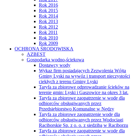
Rok 2016
Rok 2015
Rok 2014
Rok 2013
Rok 2012
Rok 2011
Rok 2010
Rok 2009
OCHRONA ŚRODOWISKA
AZBEST
Gospodarka wodno-ściekowa
Dostawcy wody
Wykaz firm posiadających Zezwolenia Wójta
Gminy Lyski na wywóz i transport nieczystości
ciekłych z terenu Gminy Lyski
Taryfa za zbiorowe odprowadzanie ścieków na
terenie gmin: Lyski i Gaszowice na okres 3 lat.
Taryfa za zbiorowe zaopatrzenie w wodę dla
odbiorców obsługiwanych przez
Przedsiębiorstwo Komunalne w Nędzy
Taryfa za zbiorowe zaopatrzenie wodę dla
odbiorców obsługiwanych przez Wodociągi
Raciborskie Sp. z o. o. z siedzibą w Raciborzu
Taryfa za zbiorowe zaopatrzenie w wodę dla