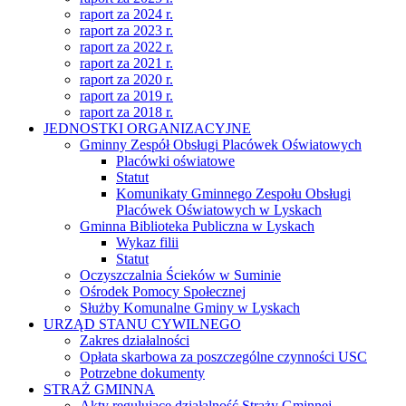
raport za 2024 r.
raport za 2023 r.
raport za 2022 r.
raport za 2021 r.
raport za 2020 r.
raport za 2019 r.
raport za 2018 r.
JEDNOSTKI ORGANIZACYJNE
Gminny Zespół Obsługi Placówek Oświatowych
Placówki oświatowe
Statut
Komunikaty Gminnego Zespołu Obsługi
Placówek Oświatowych w Lyskach
Gminna Biblioteka Publiczna w Lyskach
Wykaz filii
Statut
Oczyszczalnia Ścieków w Suminie
Ośrodek Pomocy Społecznej
Służby Komunalne Gminy w Lyskach
URZĄD STANU CYWILNEGO
Zakres działalności
Opłata skarbowa za poszczególne czynności USC
Potrzebne dokumenty
STRAŻ GMINNA
Akty regulujące działalność Straży Gminnej