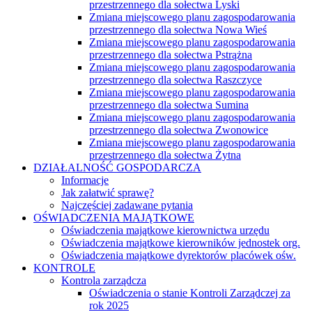
przestrzennego dla sołectwa Lyski
Zmiana miejscowego planu zagospodarowania
przestrzennego dla sołectwa Nowa Wieś
Zmiana miejscowego planu zagospodarowania
przestrzennego dla sołectwa Pstrążna
Zmiana miejscowego planu zagospodarowania
przestrzennego dla sołectwa Raszczyce
Zmiana miejscowego planu zagospodarowania
przestrzennego dla sołectwa Sumina
Zmiana miejscowego planu zagospodarowania
przestrzennego dla sołectwa Zwonowice
Zmiana miejscowego planu zagospodarowania
przestrzennego dla sołectwa Żytna
DZIAŁALNOŚĆ GOSPODARCZA
Informacje
Jak załatwić sprawę?
Najczęściej zadawane pytania
OŚWIADCZENIA MAJĄTKOWE
Oświadczenia majątkowe kierownictwa urzędu
Oświadczenia majątkowe kierowników jednostek org.
Oświadczenia majątkowe dyrektorów placówek ośw.
KONTROLE
Kontrola zarządcza
Oświadczenia o stanie Kontroli Zarządczej za
rok 2025