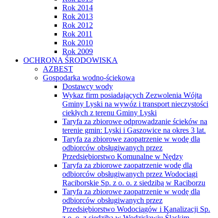
Rok 2014
Rok 2013
Rok 2012
Rok 2011
Rok 2010
Rok 2009
OCHRONA ŚRODOWISKA
AZBEST
Gospodarka wodno-ściekowa
Dostawcy wody
Wykaz firm posiadających Zezwolenia Wójta
Gminy Lyski na wywóz i transport nieczystości
ciekłych z terenu Gminy Lyski
Taryfa za zbiorowe odprowadzanie ścieków na
terenie gmin: Lyski i Gaszowice na okres 3 lat.
Taryfa za zbiorowe zaopatrzenie w wodę dla
odbiorców obsługiwanych przez
Przedsiębiorstwo Komunalne w Nędzy
Taryfa za zbiorowe zaopatrzenie wodę dla
odbiorców obsługiwanych przez Wodociągi
Raciborskie Sp. z o. o. z siedzibą w Raciborzu
Taryfa za zbiorowe zaopatrzenie w wodę dla
odbiorców obsługiwanych przez
Przedsiębiorstwo Wodociągów i Kanalizacji Sp.
z o. o. z siedzibą w Wodzisławiu Śląskim