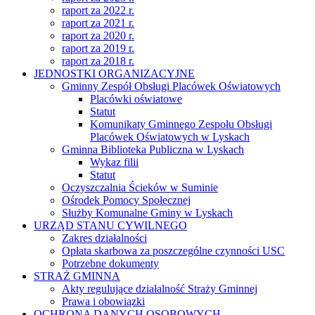
raport za 2022 r.
raport za 2021 r.
raport za 2020 r.
raport za 2019 r.
raport za 2018 r.
JEDNOSTKI ORGANIZACYJNE
Gminny Zespół Obsługi Placówek Oświatowych
Placówki oświatowe
Statut
Komunikaty Gminnego Zespołu Obsługi
Placówek Oświatowych w Lyskach
Gminna Biblioteka Publiczna w Lyskach
Wykaz filii
Statut
Oczyszczalnia Ścieków w Suminie
Ośrodek Pomocy Społecznej
Służby Komunalne Gminy w Lyskach
URZĄD STANU CYWILNEGO
Zakres działalności
Opłata skarbowa za poszczególne czynności USC
Potrzebne dokumenty
STRAŻ GMINNA
Akty regulujące działalność Straży Gminnej
Prawa i obowiązki
OCHRONA DANYCH OSOBOWYCH