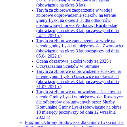
(obowiązuje na okres 3 lat)
Taryfa za zbiorowe zaopatrzenie w wodę i
zbiorowe odprowadzenie ścieków na terenie
gminy Lyski na okres 3 lat dla odbiorców
obsługiwanych przez Wodociągi Raciborskie
(obowiązuje na okres 3 lat począwszy od dnia
24.12.2021 r.)
Taryfa za zbiorowe zaopatrzenie w wodę na
terenie gminy Lyski w miejscowości Zwonowice
(obowiązuje na okres 3 lat począwszy od dnia
05.04.2022 r.)
Ocena obszarowa jakości wody za 2025 r
Oczyszczalnia Ścieków w Suminie
Taryfa za zbiorowe odprowadzenie ścieków na
terenie gmin: Lyski i Gaszowice na okres 3 lat
(obowiązuje na okres 3 lat począwszy od dnia
31.07.2021 r.)
Taryfa za zbiorowe odprowadzanie ścieków na
terenie Gminy Lyski w miejscowości Raszczyce
dla odbiorców obsługiwanych przez Służby
Komunalne Gminy Lyski (obowiązuje na okres
18 miesięcy począwszy od dnia 12 września
2023 r.)
Program Ochrony Środowiska dla Gminy Lyski na lata