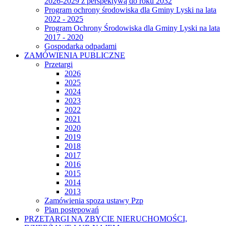
2026-2029 z perspektywą do roku 2032
Program ochrony środowiska dla Gminy Lyski na lata
2022 - 2025
Program Ochrony Środowiska dla Gminy Lyski na lata
2017 - 2020
Gospodarka odpadami
ZAMÓWIENIA PUBLICZNE
Przetargi
2026
2025
2024
2023
2022
2021
2020
2019
2018
2017
2016
2015
2014
2013
Zamówienia spoza ustawy Pzp
Plan postępowań
PRZETARGI NA ZBYCIE NIERUCHOMOŚCI,