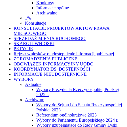
Konkursy
Informacje ogólne
Archiwalne
1%
Konsultacje
KONSULTACJE PROJEKTÓW AKTÓW PRAWA
MIEJSCOWEGO
SPRZEDAŻ MIENIA RUCHOMEGO
SKARGI I WNIOSKI
PETYCJE
Rejestr wniosków o udostępnienie informacji publicznej
ZGROMADZENIA PUBLICZNE
OBOWIĄZEK INFORMACYJNY UODO
KOORDYNATOR DS. DOSTĘPNOŚCI
INFORMACJE NIEUDOSTĘPNIONE
WYBORY
Aktualne
Wybory Prezydenta Rzeczypospolitej Polskiej
2025 r.
Archiwum
Wybory do Sejmu i do Senatu Rzeczypospolitej
Polskiej 2023
Referendum ogólnokrajowe 2023
Wybory do Parlamentu Europejskiego 2024 r.
Wybory uzupełniające do Rady Gminy Lyski