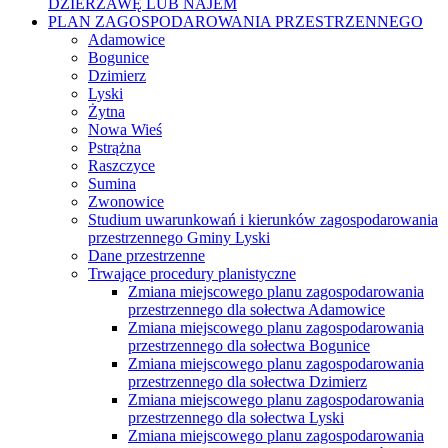
DZIERŻAWĘ LUB NAJEM
PLAN ZAGOSPODAROWANIA PRZESTRZENNEGO
Adamowice
Bogunice
Dzimierz
Lyski
Żytna
Nowa Wieś
Pstrążna
Raszczyce
Sumina
Zwonowice
Studium uwarunkowań i kierunków zagospodarowania
przestrzennego Gminy Lyski
Dane przestrzenne
Trwające procedury planistyczne
Zmiana miejscowego planu zagospodarowania
przestrzennego dla sołectwa Adamowice
Zmiana miejscowego planu zagospodarowania
przestrzennego dla sołectwa Bogunice
Zmiana miejscowego planu zagospodarowania
przestrzennego dla sołectwa Dzimierz
Zmiana miejscowego planu zagospodarowania
przestrzennego dla sołectwa Lyski
Zmiana miejscowego planu zagospodarowania