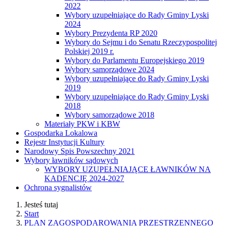
2022
Wybory uzupełniające do Rady Gminy Lyski
2024
Wybory Prezydenta RP 2020
Wybory do Sejmu i do Senatu Rzeczypospolitej
Polskiej 2019 r.
Wybory do Parlamentu Europejskiego 2019
Wybory samorządowe 2024
Wybory uzupełniające do Rady Gminy Lyski
2019
Wybory uzupełniające do Rady Gminy Lyski
2018
Wybory samorządowe 2018
Materiały PKW i KBW
Gospodarka Lokalowa
Rejestr Instytucji Kultury
Narodowy Spis Powszechny 2021
Wybory ławników sądowych
WYBORY UZUPEŁNIAJĄCE ŁAWNIKÓW NA
KADENCJĘ 2024-2027
Ochrona sygnalistów
Jesteś tutaj
Start
PLAN ZAGOSPODAROWANIA PRZESTRZENNEGO