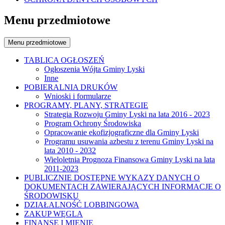
Menu przedmiotowe
Menu przedmiotowe
TABLICA OGŁOSZEŃ
Ogłoszenia Wójta Gminy Lyski
Inne
POBIERALNIA DRUKÓW
Wnioski i formularze
PROGRAMY, PLANY, STRATEGIE
Strategia Rozwoju Gminy Lyski na lata 2016 - 2023
Program Ochrony Środowiska
Opracowanie ekofizjograficzne dla Gminy Lyski
Programu usuwania azbestu z terenu Gminy Lyski na
lata 2010 - 2032
Wieloletnia Prognoza Finansowa Gminy Lyski na lata
2011-2023
PUBLICZNIE DOSTĘPNE WYKAZY DANYCH O
DOKUMENTACH ZAWIERAJĄCYCH INFORMACJE O
ŚRODOWISKU
DZIAŁALNOŚĆ LOBBINGOWA
ZAKUP WĘGLA
FINANSE I MIENIE