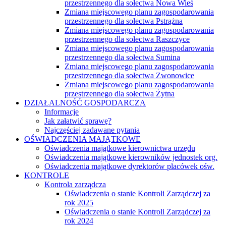
przestrzennego dla sołectwa Nowa Wieś
Zmiana miejscowego planu zagospodarowania
przestrzennego dla sołectwa Pstrążna
Zmiana miejscowego planu zagospodarowania
przestrzennego dla sołectwa Raszczyce
Zmiana miejscowego planu zagospodarowania
przestrzennego dla sołectwa Sumina
Zmiana miejscowego planu zagospodarowania
przestrzennego dla sołectwa Zwonowice
Zmiana miejscowego planu zagospodarowania
przestrzennego dla sołectwa Żytna
DZIAŁALNOŚĆ GOSPODARCZA
Informacje
Jak załatwić sprawę?
Najczęściej zadawane pytania
OŚWIADCZENIA MAJĄTKOWE
Oświadczenia majątkowe kierownictwa urzędu
Oświadczenia majątkowe kierowników jednostek org.
Oświadczenia majątkowe dyrektorów placówek ośw.
KONTROLE
Kontrola zarządcza
Oświadczenia o stanie Kontroli Zarządczej za
rok 2025
Oświadczenia o stanie Kontroli Zarządczej za
rok 2024