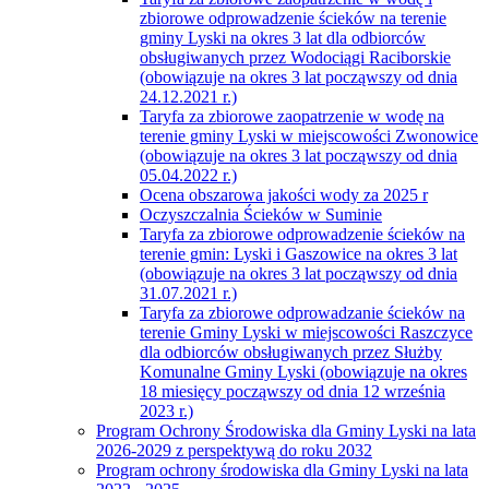
zbiorowe odprowadzenie ścieków na terenie
gminy Lyski na okres 3 lat dla odbiorców
obsługiwanych przez Wodociągi Raciborskie
(obowiązuje na okres 3 lat począwszy od dnia
24.12.2021 r.)
Taryfa za zbiorowe zaopatrzenie w wodę na
terenie gminy Lyski w miejscowości Zwonowice
(obowiązuje na okres 3 lat począwszy od dnia
05.04.2022 r.)
Ocena obszarowa jakości wody za 2025 r
Oczyszczalnia Ścieków w Suminie
Taryfa za zbiorowe odprowadzenie ścieków na
terenie gmin: Lyski i Gaszowice na okres 3 lat
(obowiązuje na okres 3 lat począwszy od dnia
31.07.2021 r.)
Taryfa za zbiorowe odprowadzanie ścieków na
terenie Gminy Lyski w miejscowości Raszczyce
dla odbiorców obsługiwanych przez Służby
Komunalne Gminy Lyski (obowiązuje na okres
18 miesięcy począwszy od dnia 12 września
2023 r.)
Program Ochrony Środowiska dla Gminy Lyski na lata
2026-2029 z perspektywą do roku 2032
Program ochrony środowiska dla Gminy Lyski na lata