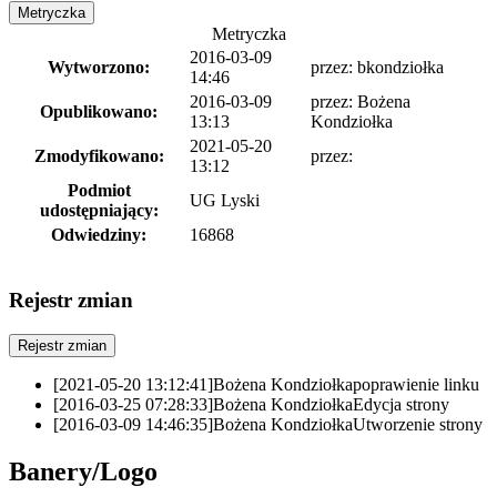
Metryczka
Metryczka
2016-03-09
Wytworzono:
przez:
bkondziołka
14:46
2016-03-09
przez:
Bożena
Opublikowano:
13:13
Kondziołka
2021-05-20
Zmodyfikowano:
przez:
13:12
Podmiot
UG Lyski
udostępniający:
Odwiedziny:
16868
Rejestr zmian
Rejestr zmian
[2021-05-20 13:12:41]
Bożena Kondziołka
poprawienie linku
[2016-03-25 07:28:33]
Bożena Kondziołka
Edycja strony
[2016-03-09 14:46:35]
Bożena Kondziołka
Utworzenie strony
Banery/Logo