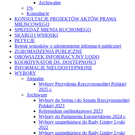
Archiwalne
1%
Konsultacje
KONSULTACJE PROJEKTÓW AKTÓW PRAWA
MIEJSCOWEGO
SPRZEDAŻ MIENIA RUCHOMEGO
SKARGI I WNIOSKI
PETYCJE
Rejestr wniosków o udostępnienie informacji publicznej
ZGROMADZENIA PUBLICZNE
OBOWIĄZEK INFORMACYJNY UODO
KOORDYNATOR DS. DOSTĘPNOŚCI
INFORMACJE NIEUDOSTĘPNIONE
WYBORY
Aktualne
Wybory Prezydenta Rzeczypospolitej Polskiej
2025 r.
Archiwum
Wybory do Sejmu i do Senatu Rzeczypospolitej
Polskiej 2023
Referendum ogólnokrajowe 2023
Wybory do Parlamentu Europejskiego 2024 r.
Wybory uzupełniające do Rady Gminy Lyski
2022
Wybory uzupełniające do Rady Gminy Lyski