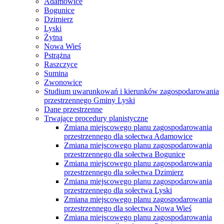
Adamowice
Bogunice
Dzimierz
Lyski
Żytna
Nowa Wieś
Pstrążna
Raszczyce
Sumina
Zwonowice
Studium uwarunkowań i kierunków zagospodarowania
przestrzennego Gminy Lyski
Dane przestrzenne
Trwające procedury planistyczne
Zmiana miejscowego planu zagospodarowania
przestrzennego dla sołectwa Adamowice
Zmiana miejscowego planu zagospodarowania
przestrzennego dla sołectwa Bogunice
Zmiana miejscowego planu zagospodarowania
przestrzennego dla sołectwa Dzimierz
Zmiana miejscowego planu zagospodarowania
przestrzennego dla sołectwa Lyski
Zmiana miejscowego planu zagospodarowania
przestrzennego dla sołectwa Nowa Wieś
Zmiana miejscowego planu zagospodarowania