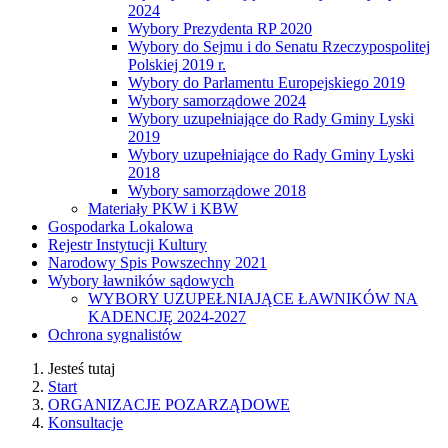
2024
Wybory Prezydenta RP 2020
Wybory do Sejmu i do Senatu Rzeczypospolitej
Polskiej 2019 r.
Wybory do Parlamentu Europejskiego 2019
Wybory samorządowe 2024
Wybory uzupełniające do Rady Gminy Lyski
2019
Wybory uzupełniające do Rady Gminy Lyski
2018
Wybory samorządowe 2018
Materiały PKW i KBW
Gospodarka Lokalowa
Rejestr Instytucji Kultury
Narodowy Spis Powszechny 2021
Wybory ławników sądowych
WYBORY UZUPEŁNIAJĄCE ŁAWNIKÓW NA
KADENCJĘ 2024-2027
Ochrona sygnalistów
Jesteś tutaj
Start
ORGANIZACJE POZARZĄDOWE
Konsultacje