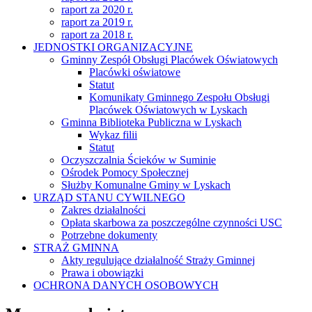
raport za 2020 r.
raport za 2019 r.
raport za 2018 r.
JEDNOSTKI ORGANIZACYJNE
Gminny Zespół Obsługi Placówek Oświatowych
Placówki oświatowe
Statut
Komunikaty Gminnego Zespołu Obsługi
Placówek Oświatowych w Lyskach
Gminna Biblioteka Publiczna w Lyskach
Wykaz filii
Statut
Oczyszczalnia Ścieków w Suminie
Ośrodek Pomocy Społecznej
Służby Komunalne Gminy w Lyskach
URZĄD STANU CYWILNEGO
Zakres działalności
Opłata skarbowa za poszczególne czynności USC
Potrzebne dokumenty
STRAŻ GMINNA
Akty regulujące działalność Straży Gminnej
Prawa i obowiązki
OCHRONA DANYCH OSOBOWYCH