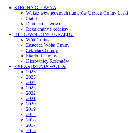
STRONA GŁÓWNA
Wykaz wewnętrznych numerów Urzędu Gminy Lyski
Statut
Dane podstawowe
Regulaminy i kodeksy
KIEROWNICTWO URZĘDU
Wójt Gminy
Zastępca Wójta Gminy
Sekretarz Gminy
Skarbnik Gminy
Kierownicy Referatów
ZARZĄDZENIA WÓJTA
2026
2025
2024
2023
2022
2021
2020
2019
2015
2018
2017
2016