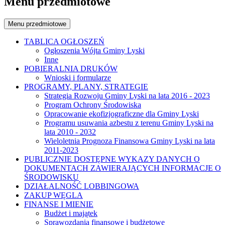
Menu przedmiotowe
Menu przedmiotowe
TABLICA OGŁOSZEŃ
Ogłoszenia Wójta Gminy Lyski
Inne
POBIERALNIA DRUKÓW
Wnioski i formularze
PROGRAMY, PLANY, STRATEGIE
Strategia Rozwoju Gminy Lyski na lata 2016 - 2023
Program Ochrony Środowiska
Opracowanie ekofizjograficzne dla Gminy Lyski
Programu usuwania azbestu z terenu Gminy Lyski na
lata 2010 - 2032
Wieloletnia Prognoza Finansowa Gminy Lyski na lata
2011-2023
PUBLICZNIE DOSTĘPNE WYKAZY DANYCH O
DOKUMENTACH ZAWIERAJĄCYCH INFORMACJE O
ŚRODOWISKU
DZIAŁALNOŚĆ LOBBINGOWA
ZAKUP WĘGLA
FINANSE I MIENIE
Budżet i majątek
Sprawozdania finansowe i budżetowe