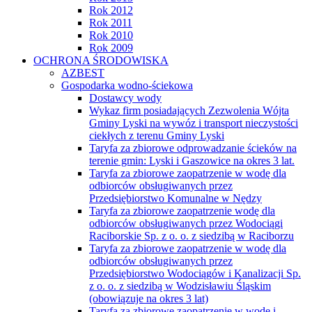
Rok 2012
Rok 2011
Rok 2010
Rok 2009
OCHRONA ŚRODOWISKA
AZBEST
Gospodarka wodno-ściekowa
Dostawcy wody
Wykaz firm posiadających Zezwolenia Wójta
Gminy Lyski na wywóz i transport nieczystości
ciekłych z terenu Gminy Lyski
Taryfa za zbiorowe odprowadzanie ścieków na
terenie gmin: Lyski i Gaszowice na okres 3 lat.
Taryfa za zbiorowe zaopatrzenie w wodę dla
odbiorców obsługiwanych przez
Przedsiębiorstwo Komunalne w Nędzy
Taryfa za zbiorowe zaopatrzenie wodę dla
odbiorców obsługiwanych przez Wodociągi
Raciborskie Sp. z o. o. z siedzibą w Raciborzu
Taryfa za zbiorowe zaopatrzenie w wodę dla
odbiorców obsługiwanych przez
Przedsiębiorstwo Wodociągów i Kanalizacji Sp.
z o. o. z siedzibą w Wodzisławiu Śląskim
(obowiązuje na okres 3 lat)
Taryfa za zbiorowe zaopatrzenie w wodę i