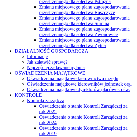
przestrzennego dla sołectwa Pstrążna
Zmiana miejscowego planu zagospodarowania
przestrzennego dla sołectwa Raszczyce
Zmiana miejscowego planu zagospodarowania
przestrzennego dla sołectwa Sumina
Zmiana miejscowego planu zagospodarowania
przestrzennego dla sołectwa Zwonowice
Zmiana miejscowego planu zagospodarowania
przestrzennego dla sołectwa Żytna
DZIAŁALNOŚĆ GOSPODARCZA
Informacje
Jak załatwić sprawę?
Najczęściej zadawane pytania
OŚWIADCZENIA MAJĄTKOWE
Oświadczenia majątkowe kierownictwa urzędu
Oświadczenia majątkowe kierowników jednostek org.
Oświadczenia majątkowe dyrektorów placówek ośw.
KONTROLE
Kontrola zarządcza
Oświadczenia o stanie Kontroli Zarządczej za
rok 2025
Oświadczenia o stanie Kontroli Zarządczej za
rok 2024
Oświadczenia o stanie Kontroli Zarządczej za
rok 2019