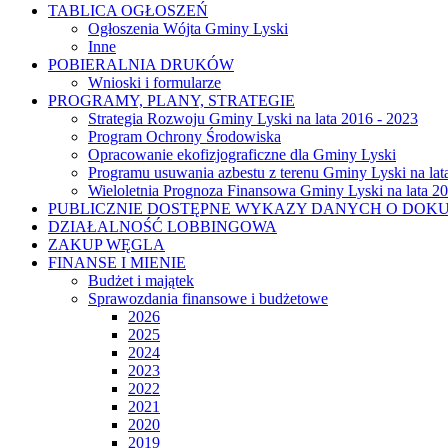
TABLICA OGŁOSZEŃ
Ogłoszenia Wójta Gminy Lyski
Inne
POBIERALNIA DRUKÓW
Wnioski i formularze
PROGRAMY, PLANY, STRATEGIE
Strategia Rozwoju Gminy Lyski na lata 2016 - 2023
Program Ochrony Środowiska
Opracowanie ekofizjograficzne dla Gminy Lyski
Programu usuwania azbestu z terenu Gminy Lyski na lat
Wieloletnia Prognoza Finansowa Gminy Lyski na lata 2
PUBLICZNIE DOSTĘPNE WYKAZY DANYCH O DOK
DZIAŁALNOŚĆ LOBBINGOWA
ZAKUP WĘGLA
FINANSE I MIENIE
Budżet i majątek
Sprawozdania finansowe i budżetowe
2026
2025
2024
2023
2022
2021
2020
2019