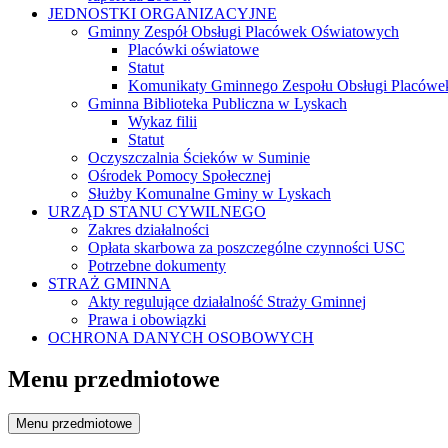
JEDNOSTKI ORGANIZACYJNE
Gminny Zespół Obsługi Placówek Oświatowych
Placówki oświatowe
Statut
Komunikaty Gminnego Zespołu Obsługi Placówe
Gminna Biblioteka Publiczna w Lyskach
Wykaz filii
Statut
Oczyszczalnia Ścieków w Suminie
Ośrodek Pomocy Społecznej
Służby Komunalne Gminy w Lyskach
URZĄD STANU CYWILNEGO
Zakres działalności
Opłata skarbowa za poszczególne czynności USC
Potrzebne dokumenty
STRAŻ GMINNA
Akty regulujące działalność Straży Gminnej
Prawa i obowiązki
OCHRONA DANYCH OSOBOWYCH
Menu przedmiotowe
Menu przedmiotowe