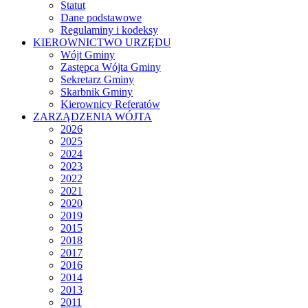
Statut
Dane podstawowe
Regulaminy i kodeksy
KIEROWNICTWO URZĘDU
Wójt Gminy
Zastępca Wójta Gminy
Sekretarz Gminy
Skarbnik Gminy
Kierownicy Referatów
ZARZĄDZENIA WÓJTA
2026
2025
2024
2023
2022
2021
2020
2019
2015
2018
2017
2016
2014
2013
2011