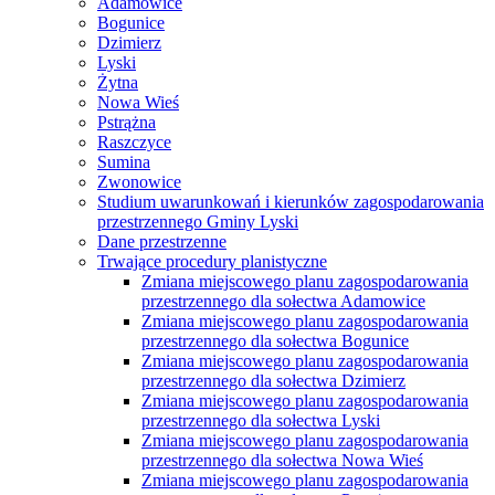
Adamowice
Bogunice
Dzimierz
Lyski
Żytna
Nowa Wieś
Pstrążna
Raszczyce
Sumina
Zwonowice
Studium uwarunkowań i kierunków zagospodarowania
przestrzennego Gminy Lyski
Dane przestrzenne
Trwające procedury planistyczne
Zmiana miejscowego planu zagospodarowania
przestrzennego dla sołectwa Adamowice
Zmiana miejscowego planu zagospodarowania
przestrzennego dla sołectwa Bogunice
Zmiana miejscowego planu zagospodarowania
przestrzennego dla sołectwa Dzimierz
Zmiana miejscowego planu zagospodarowania
przestrzennego dla sołectwa Lyski
Zmiana miejscowego planu zagospodarowania
przestrzennego dla sołectwa Nowa Wieś
Zmiana miejscowego planu zagospodarowania