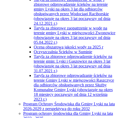
zbiorowe odprowadzenie ścieków na terenie
gminy Lyski na okres 3 lat dla odbiorców
obsługiwanych przez Wodociągi Raciborskie
(obowiązuje na okres 3 lat począwszy od dnia
24.12.2021 r.)
Taryfa za zbiorowe zaopatrzenie w wodę na
terenie gminy Lyski w miejscowości Zwonowice
(obowiązuje na okres 3 lat począwszy od dnia
05.04.2022 r.)
Ocena obszarowa jakości wody za 2025 r
Oczyszczalnia Ścieków w Suminie
Taryfa za zbiorowe odprowadzenie ścieków na
terenie gmin: Lyski i Gaszowice na okres 3 lat
(obowiązuje na okres 3 lat począwszy od dnia
31.07.2021 r.)
Taryfa za zbiorowe odprowadzanie ścieków na
terenie Gminy Lyski w miejscowości Raszczyce
dla odbiorców obsługiwanych przez Służby
Komunalne Gminy Lyski (obowiązuje na okres
18 miesięcy począwszy od dnia 12 września
2023 r.)
Program Ochrony Środowiska dla Gminy Lyski na lata
2026-2029 z perspektywą do roku 2032
Program ochrony środowiska dla Gminy Lyski na lata