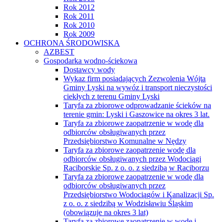
Rok 2012
Rok 2011
Rok 2010
Rok 2009
OCHRONA ŚRODOWISKA
AZBEST
Gospodarka wodno-ściekowa
Dostawcy wody
Wykaz firm posiadających Zezwolenia Wójta
Gminy Lyski na wywóz i transport nieczystości
ciekłych z terenu Gminy Lyski
Taryfa za zbiorowe odprowadzanie ścieków na
terenie gmin: Lyski i Gaszowice na okres 3 lat.
Taryfa za zbiorowe zaopatrzenie w wodę dla
odbiorców obsługiwanych przez
Przedsiębiorstwo Komunalne w Nędzy
Taryfa za zbiorowe zaopatrzenie wodę dla
odbiorców obsługiwanych przez Wodociągi
Raciborskie Sp. z o. o. z siedzibą w Raciborzu
Taryfa za zbiorowe zaopatrzenie w wodę dla
odbiorców obsługiwanych przez
Przedsiębiorstwo Wodociągów i Kanalizacji Sp.
z o. o. z siedzibą w Wodzisławiu Śląskim
(obowiązuje na okres 3 lat)
Taryfa za zbiorowe zaopatrzenie w wodę i