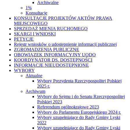
Archiwalne
1%
Konsultacje
KONSULTACJE PROJEKTÓW AKTÓW PRAWA
MIEJSCOWEGO
SPRZEDAŻ MIENIA RUCHOMEGO
SKARGI I WNIOSKI
PETYCJE
Rejestr wniosków o udostępnienie informacji publicznej
ZGROMADZENIA PUBLICZNE
OBOWIĄZEK INFORMACYJNY UODO
KOORDYNATOR DS. DOSTĘPNOŚCI
INFORMACJE NIEUDOSTĘPNIONE
WYBORY
Aktualne
Wybory Prezydenta Rzeczypospolitej Polskiej
2025 r.
Archiwum
Wybory do Sejmu i do Senatu Rzeczypospolitej
Polskiej 2023
Referendum ogólnokrajowe 2023
Wybory do Parlamentu Europejskiego 2024 r.
Wybory uzupełniające do Rady Gminy Lyski
2022
Wybory uzupełniające do Rady Gminy Lyski