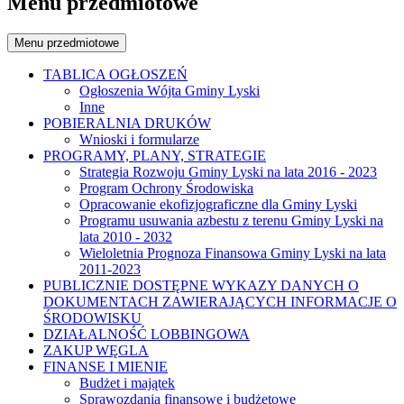
Menu przedmiotowe
Menu przedmiotowe
TABLICA OGŁOSZEŃ
Ogłoszenia Wójta Gminy Lyski
Inne
POBIERALNIA DRUKÓW
Wnioski i formularze
PROGRAMY, PLANY, STRATEGIE
Strategia Rozwoju Gminy Lyski na lata 2016 - 2023
Program Ochrony Środowiska
Opracowanie ekofizjograficzne dla Gminy Lyski
Programu usuwania azbestu z terenu Gminy Lyski na
lata 2010 - 2032
Wieloletnia Prognoza Finansowa Gminy Lyski na lata
2011-2023
PUBLICZNIE DOSTĘPNE WYKAZY DANYCH O
DOKUMENTACH ZAWIERAJĄCYCH INFORMACJE O
ŚRODOWISKU
DZIAŁALNOŚĆ LOBBINGOWA
ZAKUP WĘGLA
FINANSE I MIENIE
Budżet i majątek
Sprawozdania finansowe i budżetowe