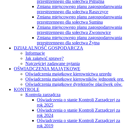
przestrzennego dla sołectwa Pstrążna
Zmiana miejscowego planu zagospodarowania
przestrzennego dla sołectwa Raszczyce
Zmiana miejscowego planu zagospodarowania
przestrzennego dla sołectwa Sumina
Zmiana miejscowego planu zagospodarowania
przestrzennego dla sołectwa Zwonowice
Zmiana miejscowego planu zagospodarowania
przestrzennego dla sołectwa Żytna
DZIAŁALNOŚĆ GOSPODARCZA
Informacje
Jak załatwić sprawę?
Najczęściej zadawane pytania
OŚWIADCZENIA MAJĄTKOWE
Oświadczenia majątkowe kierownictwa urzędu
Oświadczenia majątkowe kierowników jednostek org.
Oświadczenia majątkowe dyrektorów placówek ośw.
KONTROLE
Kontrola zarządcza
Oświadczenia o stanie Kontroli Zarządczej za
rok 2025
Oświadczenia o stanie Kontroli Zarządczej za
rok 2024
Oświadczenia o stanie Kontroli Zarządczej za
rok 2019