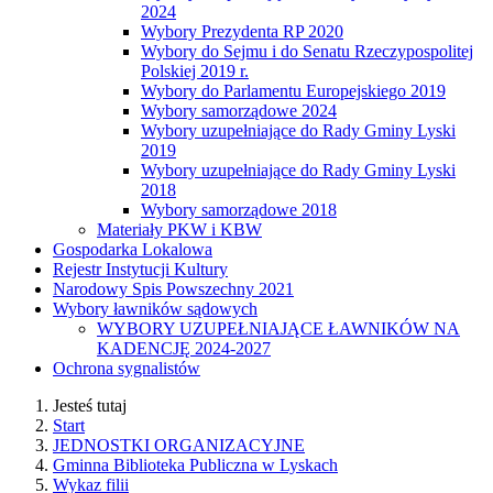
2024
Wybory Prezydenta RP 2020
Wybory do Sejmu i do Senatu Rzeczypospolitej
Polskiej 2019 r.
Wybory do Parlamentu Europejskiego 2019
Wybory samorządowe 2024
Wybory uzupełniające do Rady Gminy Lyski
2019
Wybory uzupełniające do Rady Gminy Lyski
2018
Wybory samorządowe 2018
Materiały PKW i KBW
Gospodarka Lokalowa
Rejestr Instytucji Kultury
Narodowy Spis Powszechny 2021
Wybory ławników sądowych
WYBORY UZUPEŁNIAJĄCE ŁAWNIKÓW NA
KADENCJĘ 2024-2027
Ochrona sygnalistów
Jesteś tutaj
Start
JEDNOSTKI ORGANIZACYJNE
Gminna Biblioteka Publiczna w Lyskach
Wykaz filii