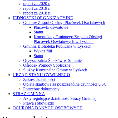
raport za 2020 r.
raport za 2019 r.
raport za 2018 r.
JEDNOSTKI ORGANIZACYJNE
Gminny Zespół Obsługi Placówek Oświatowych
Placówki oświatowe
Statut
Komunikaty Gminnego Zespołu Obsługi
Placówek Oświatowych w Lyskach
Gminna Biblioteka Publiczna w Lyskach
Wykaz filii
Statut
Oczyszczalnia Ścieków w Suminie
Ośrodek Pomocy Społecznej
Służby Komunalne Gminy w Lyskach
URZĄD STANU CYWILNEGO
Zakres działalności
Opłata skarbowa za poszczególne czynności USC
Potrzebne dokumenty
STRAŻ GMINNA
Akty regulujące działalność Straży Gminnej
Prawa i obowiązki
OCHRONA DANYCH OSOBOWYCH