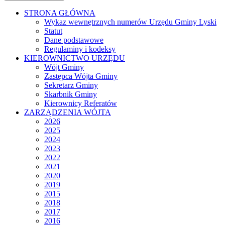
STRONA GŁÓWNA
Wykaz wewnętrznych numerów Urzędu Gminy Lyski
Statut
Dane podstawowe
Regulaminy i kodeksy
KIEROWNICTWO URZĘDU
Wójt Gminy
Zastępca Wójta Gminy
Sekretarz Gminy
Skarbnik Gminy
Kierownicy Referatów
ZARZĄDZENIA WÓJTA
2026
2025
2024
2023
2022
2021
2020
2019
2015
2018
2017
2016