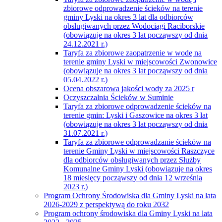
zbiorowe odprowadzenie ścieków na terenie
gminy Lyski na okres 3 lat dla odbiorców
obsługiwanych przez Wodociągi Raciborskie
(obowiązuje na okres 3 lat począwszy od dnia
24.12.2021 r.)
Taryfa za zbiorowe zaopatrzenie w wodę na
terenie gminy Lyski w miejscowości Zwonowice
(obowiązuje na okres 3 lat począwszy od dnia
05.04.2022 r.)
Ocena obszarowa jakości wody za 2025 r
Oczyszczalnia Ścieków w Suminie
Taryfa za zbiorowe odprowadzenie ścieków na
terenie gmin: Lyski i Gaszowice na okres 3 lat
(obowiązuje na okres 3 lat począwszy od dnia
31.07.2021 r.)
Taryfa za zbiorowe odprowadzanie ścieków na
terenie Gminy Lyski w miejscowości Raszczyce
dla odbiorców obsługiwanych przez Służby
Komunalne Gminy Lyski (obowiązuje na okres
18 miesięcy począwszy od dnia 12 września
2023 r.)
Program Ochrony Środowiska dla Gminy Lyski na lata
2026-2029 z perspektywą do roku 2032
Program ochrony środowiska dla Gminy Lyski na lata