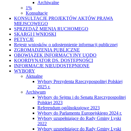
Archiwalne
1%
Konsultacje
KONSULTACJE PROJEKTÓW AKTÓW PRAWA
MIEJSCOWEGO
SPRZEDAŻ MIENIA RUCHOMEGO
SKARGI I WNIOSKI
PETYCJE
Rejestr wniosków o udostępnienie informacji publicznej
ZGROMADZENIA PUBLICZNE
OBOWIĄZEK INFORMACYJNY UODO
KOORDYNATOR DS. DOSTĘPNOŚCI
INFORMACJE NIEUDOSTĘPNIONE
WYBORY
Aktualne
Wybory Prezydenta Rzeczypospolitej Polskiej
2025 r.
Archiwum
Wybory do Sejmu i do Senatu Rzeczypospolitej
Polskiej 2023
Referendum ogólnokrajowe 2023
Wybory do Parlamentu Europejskiego 2024 r.
Wybory uzupełniające do Rady Gminy Lyski
2022
Wybory uzupełniające do Rady Gminy Lyski