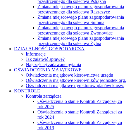
przestrzennego dla sołectwa Pstrążna
Zmiana miejscowego planu zagospodarowania
przestrzennego dla sołectwa Raszczyce
Zmiana miejscowego planu zagospodarowania
przestrzennego dla sołectwa Sumina
Zmiana miejscowego planu zagospodarowania
przestrzennego dla sołectwa Zwonowice
Zmiana miejscowego planu zagospodarowania
przestrzennego dla sołectwa Żytna
DZIAŁALNOŚĆ GOSPODARCZA
Informacje
Jak załatwić sprawę?
Najczęściej zadawane pytania
OŚWIADCZENIA MAJĄTKOWE
Oświadczenia majątkowe kierownictwa urzędu
Oświadczenia majątkowe kierowników jednostek org.
Oświadczenia majątkowe dyrektorów placówek ośw.
KONTROLE
Kontrola zarządcza
Oświadczenia o stanie Kontroli Zarządczej za
rok 2025
Oświadczenia o stanie Kontroli Zarządczej za
rok 2024
Oświadczenia o stanie Kontroli Zarządczej za
rok 2019