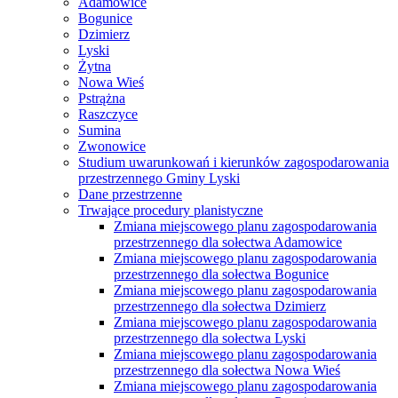
Adamowice
Bogunice
Dzimierz
Lyski
Żytna
Nowa Wieś
Pstrążna
Raszczyce
Sumina
Zwonowice
Studium uwarunkowań i kierunków zagospodarowania
przestrzennego Gminy Lyski
Dane przestrzenne
Trwające procedury planistyczne
Zmiana miejscowego planu zagospodarowania
przestrzennego dla sołectwa Adamowice
Zmiana miejscowego planu zagospodarowania
przestrzennego dla sołectwa Bogunice
Zmiana miejscowego planu zagospodarowania
przestrzennego dla sołectwa Dzimierz
Zmiana miejscowego planu zagospodarowania
przestrzennego dla sołectwa Lyski
Zmiana miejscowego planu zagospodarowania
przestrzennego dla sołectwa Nowa Wieś
Zmiana miejscowego planu zagospodarowania