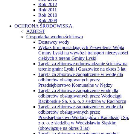
Rok 2012
Rok 2011
Rok 2010
Rok 2009
OCHRONA ŚRODOWISKA
AZBEST
Gospodarka wodno-ściekowa
Dostawcy wody
Wykaz firm posiadających Zezwolenia Wójta
Gminy Lyski na wywóz i transport nieczystości
ciekłych z terenu Gminy Lyski
Taryfa za zbiorowe odprowadzanie ścieków na
terenie gmin: Lyski i Gaszowice na okres 3 lat.
Taryfa za zbiorowe zaopatrzenie w wodę dla
odbiorców obsługiwanych przez
Przedsiębiorstwo Komunalne w Nędzy
Taryfa za zbiorowe zaopatrzenie wodę dla
odbiorców obsługiwanych przez Wodociągi
Raciborskie Sp. z o. o. z siedzibą w Raciborzu
Taryfa za zbiorowe zaopatrzenie w wodę dla
odbiorców obsługiwanych przez
Przedsiębiorstwo Wodociągów i Kanalizacji Sp.
z o. o. z siedzibą w Wodzisławiu Śląskim
(obowiązuje na okres 3 lat)
Taryfa za zbiorowe zaopatrzenie w wodę i