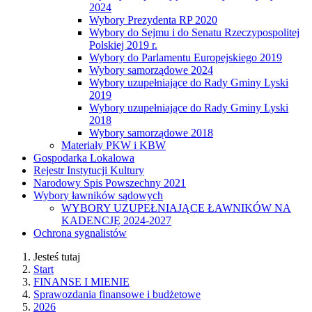
2024
Wybory Prezydenta RP 2020
Wybory do Sejmu i do Senatu Rzeczypospolitej
Polskiej 2019 r.
Wybory do Parlamentu Europejskiego 2019
Wybory samorządowe 2024
Wybory uzupełniające do Rady Gminy Lyski
2019
Wybory uzupełniające do Rady Gminy Lyski
2018
Wybory samorządowe 2018
Materiały PKW i KBW
Gospodarka Lokalowa
Rejestr Instytucji Kultury
Narodowy Spis Powszechny 2021
Wybory ławników sądowych
WYBORY UZUPEŁNIAJĄCE ŁAWNIKÓW NA
KADENCJĘ 2024-2027
Ochrona sygnalistów
Jesteś tutaj
Start
FINANSE I MIENIE
Sprawozdania finansowe i budżetowe
2026