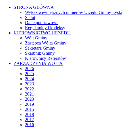
STRONA GŁÓWNA
Wykaz wewnętrznych numerów Urzędu Gminy Lyski
Statut
Dane podstawowe
Regulaminy i kodeksy
KIEROWNICTWO URZĘDU
Wójt Gminy
Zastępca Wójta Gminy
Sekretarz Gminy
Skarbnik Gminy
Kierownicy Referatów
ZARZĄDZENIA WÓJTA
2026
2025
2024
2023
2022
2021
2020
2019
2015
2018
2017
2016