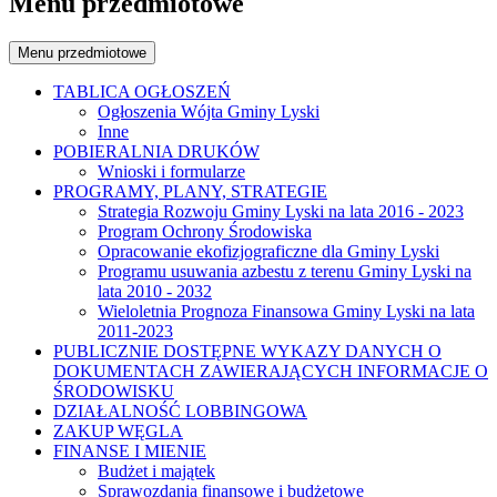
Menu przedmiotowe
Menu przedmiotowe
TABLICA OGŁOSZEŃ
Ogłoszenia Wójta Gminy Lyski
Inne
POBIERALNIA DRUKÓW
Wnioski i formularze
PROGRAMY, PLANY, STRATEGIE
Strategia Rozwoju Gminy Lyski na lata 2016 - 2023
Program Ochrony Środowiska
Opracowanie ekofizjograficzne dla Gminy Lyski
Programu usuwania azbestu z terenu Gminy Lyski na
lata 2010 - 2032
Wieloletnia Prognoza Finansowa Gminy Lyski na lata
2011-2023
PUBLICZNIE DOSTĘPNE WYKAZY DANYCH O
DOKUMENTACH ZAWIERAJĄCYCH INFORMACJE O
ŚRODOWISKU
DZIAŁALNOŚĆ LOBBINGOWA
ZAKUP WĘGLA
FINANSE I MIENIE
Budżet i majątek
Sprawozdania finansowe i budżetowe