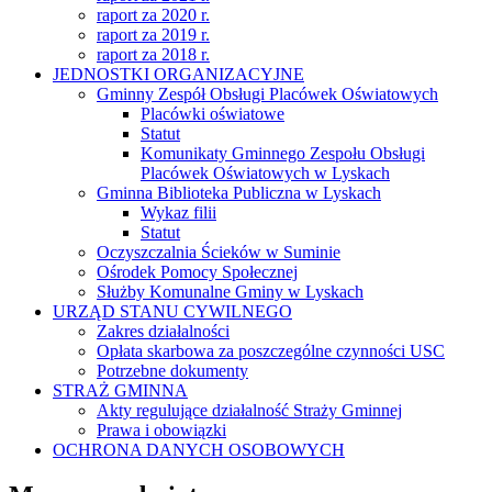
raport za 2020 r.
raport za 2019 r.
raport za 2018 r.
JEDNOSTKI ORGANIZACYJNE
Gminny Zespół Obsługi Placówek Oświatowych
Placówki oświatowe
Statut
Komunikaty Gminnego Zespołu Obsługi
Placówek Oświatowych w Lyskach
Gminna Biblioteka Publiczna w Lyskach
Wykaz filii
Statut
Oczyszczalnia Ścieków w Suminie
Ośrodek Pomocy Społecznej
Służby Komunalne Gminy w Lyskach
URZĄD STANU CYWILNEGO
Zakres działalności
Opłata skarbowa za poszczególne czynności USC
Potrzebne dokumenty
STRAŻ GMINNA
Akty regulujące działalność Straży Gminnej
Prawa i obowiązki
OCHRONA DANYCH OSOBOWYCH