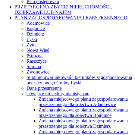
Plan postępowań
PRZETARGI NA ZBYCIE NIERUCHOMOŚCI,
DZIERŻAWĘ LUB NAJEM
PLAN ZAGOSPODAROWANIA PRZESTRZENNEGO
Adamowice
Bogunice
Dzimierz
Lyski
Żytna
Nowa Wieś
Pstrążna
Raszczyce
Sumina
Zwonowice
Studium uwarunkowań i kierunków zagospodarowania
przestrzennego Gminy Lyski
Dane przestrzenne
Trwające procedury planistyczne
Zmiana miejscowego planu zagospodarowania
przestrzennego dla sołectwa Adamowice
Zmiana miejscowego planu zagospodarowania
przestrzennego dla sołectwa Bogunice
Zmiana miejscowego planu zagospodarowania
przestrzennego dla sołectwa Dzimierz
Zmiana miejscowego planu zagospodarowania