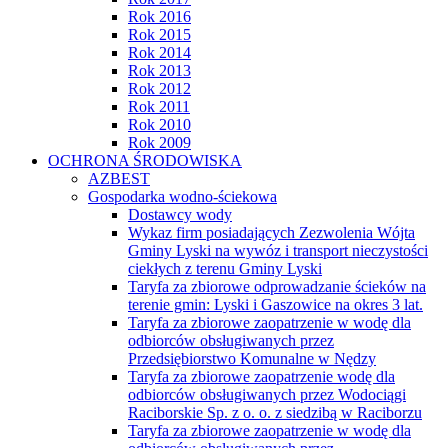
Rok 2016
Rok 2015
Rok 2014
Rok 2013
Rok 2012
Rok 2011
Rok 2010
Rok 2009
OCHRONA ŚRODOWISKA
AZBEST
Gospodarka wodno-ściekowa
Dostawcy wody
Wykaz firm posiadających Zezwolenia Wójta
Gminy Lyski na wywóz i transport nieczystości
ciekłych z terenu Gminy Lyski
Taryfa za zbiorowe odprowadzanie ścieków na
terenie gmin: Lyski i Gaszowice na okres 3 lat.
Taryfa za zbiorowe zaopatrzenie w wodę dla
odbiorców obsługiwanych przez
Przedsiębiorstwo Komunalne w Nędzy
Taryfa za zbiorowe zaopatrzenie wodę dla
odbiorców obsługiwanych przez Wodociągi
Raciborskie Sp. z o. o. z siedzibą w Raciborzu
Taryfa za zbiorowe zaopatrzenie w wodę dla