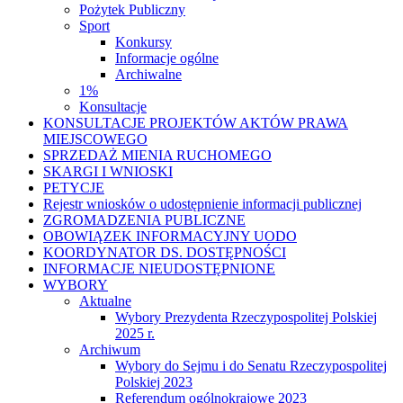
Pożytek Publiczny
Sport
Konkursy
Informacje ogólne
Archiwalne
1%
Konsultacje
KONSULTACJE PROJEKTÓW AKTÓW PRAWA
MIEJSCOWEGO
SPRZEDAŻ MIENIA RUCHOMEGO
SKARGI I WNIOSKI
PETYCJE
Rejestr wniosków o udostępnienie informacji publicznej
ZGROMADZENIA PUBLICZNE
OBOWIĄZEK INFORMACYJNY UODO
KOORDYNATOR DS. DOSTĘPNOŚCI
INFORMACJE NIEUDOSTĘPNIONE
WYBORY
Aktualne
Wybory Prezydenta Rzeczypospolitej Polskiej
2025 r.
Archiwum
Wybory do Sejmu i do Senatu Rzeczypospolitej
Polskiej 2023
Referendum ogólnokrajowe 2023