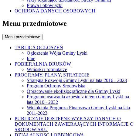
Prawa i obowiązki
OCHRONA DANYCH OSOBOWYCH
Menu przedmiotowe
Menu przedmiotowe
TABLICA OGŁOSZEŃ
Ogłoszenia Wójta Gminy Lyski
Inne
POBIERALNIA DRUKÓW
Wnioski i formularze
PROGRAMY, PLANY, STRATEGIE
Strategia Rozwoju Gminy Lyski na lata 2016 - 2023
Program Ochrony Środowiska
Opracowanie ekofizjograficzne dla Gminy Lyski
Programu usuwania azbestu z terenu Gminy Lyski na
lata 2010 - 2032
Wieloletnia Prognoza Finansowa Gminy Lyski na lata
2011-2023
PUBLICZNIE DOSTĘPNE WYKAZY DANYCH O
DOKUMENTACH ZAWIERAJĄCYCH INFORMACJE O
ŚRODOWISKU
DZIAŁALNOŚĆ LOBBINGOWA