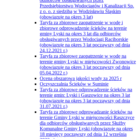
odbiorców obsługiwanych przez
Przedsiębiorstwo Wodociągów i Kanalizacji Sp.
z o. o. z siedzibą w Wodzisławiu Śląskim
(obowiązuje na okres 3 lat)
Taryfa za zbiorowe zaopatrzenie w wodę i
zbiorowe odprowadzenie ścieków na terenie
gminy Lyski na okres 3 lat dla odbiorców
obsługiwanych przez Wodociągi Raciborskie
(obowiązuje na okres 3 lat począwszy od dnia
24.12.2021 r.)
Taryfa za zbiorowe zaopatrzenie w wodę na
terenie gminy Lyski w miejscowości Zwonowice
(obowiązuje na okres 3 lat począwszy od dnia
05.04.2022 r.)
Ocena obszarowa jakości wody za 2025 r
Oczyszczalnia Ścieków w Suminie
Taryfa za zbiorowe odprowadzenie ścieków na
terenie gmin: Lyski i Gaszowice na okres 3 lat
(obowiązuje na okres 3 lat począwszy od dnia
31.07.2021 r.)
Taryfa za zbiorowe odprowadzanie ścieków na
terenie Gminy Lyski w miejscowości Raszczyce
dla odbiorców obsługiwanych przez Służby
Komunalne Gminy Lyski (obowiązuje na okres
18 miesięcy począwszy od dnia 12 września