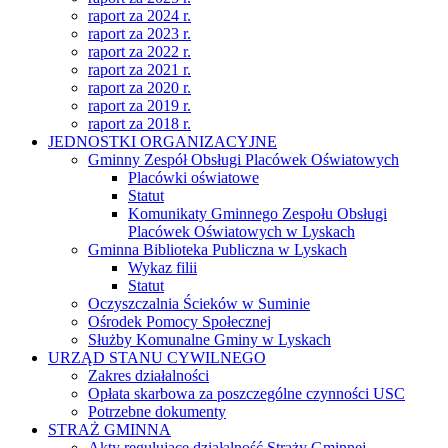
raport za 2024 r.
raport za 2023 r.
raport za 2022 r.
raport za 2021 r.
raport za 2020 r.
raport za 2019 r.
raport za 2018 r.
JEDNOSTKI ORGANIZACYJNE
Gminny Zespół Obsługi Placówek Oświatowych
Placówki oświatowe
Statut
Komunikaty Gminnego Zespołu Obsługi
Placówek Oświatowych w Lyskach
Gminna Biblioteka Publiczna w Lyskach
Wykaz filii
Statut
Oczyszczalnia Ścieków w Suminie
Ośrodek Pomocy Społecznej
Służby Komunalne Gminy w Lyskach
URZĄD STANU CYWILNEGO
Zakres działalności
Opłata skarbowa za poszczególne czynności USC
Potrzebne dokumenty
STRAŻ GMINNA
Akty regulujące działalność Straży Gminnej