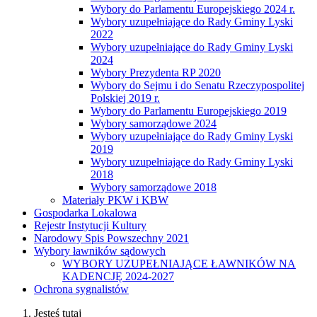
Wybory do Parlamentu Europejskiego 2024 r.
Wybory uzupełniające do Rady Gminy Lyski
2022
Wybory uzupełniające do Rady Gminy Lyski
2024
Wybory Prezydenta RP 2020
Wybory do Sejmu i do Senatu Rzeczypospolitej
Polskiej 2019 r.
Wybory do Parlamentu Europejskiego 2019
Wybory samorządowe 2024
Wybory uzupełniające do Rady Gminy Lyski
2019
Wybory uzupełniające do Rady Gminy Lyski
2018
Wybory samorządowe 2018
Materiały PKW i KBW
Gospodarka Lokalowa
Rejestr Instytucji Kultury
Narodowy Spis Powszechny 2021
Wybory ławników sądowych
WYBORY UZUPEŁNIAJĄCE ŁAWNIKÓW NA
KADENCJĘ 2024-2027
Ochrona sygnalistów
Jesteś tutaj