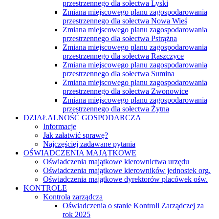
przestrzennego dla sołectwa Lyski
Zmiana miejscowego planu zagospodarowania
przestrzennego dla sołectwa Nowa Wieś
Zmiana miejscowego planu zagospodarowania
przestrzennego dla sołectwa Pstrążna
Zmiana miejscowego planu zagospodarowania
przestrzennego dla sołectwa Raszczyce
Zmiana miejscowego planu zagospodarowania
przestrzennego dla sołectwa Sumina
Zmiana miejscowego planu zagospodarowania
przestrzennego dla sołectwa Zwonowice
Zmiana miejscowego planu zagospodarowania
przestrzennego dla sołectwa Żytna
DZIAŁALNOŚĆ GOSPODARCZA
Informacje
Jak załatwić sprawę?
Najczęściej zadawane pytania
OŚWIADCZENIA MAJĄTKOWE
Oświadczenia majątkowe kierownictwa urzędu
Oświadczenia majątkowe kierowników jednostek org.
Oświadczenia majątkowe dyrektorów placówek ośw.
KONTROLE
Kontrola zarządcza
Oświadczenia o stanie Kontroli Zarządczej za
rok 2025