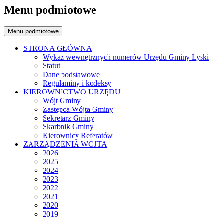
Menu podmiotowe
Menu podmiotowe
STRONA GŁÓWNA
Wykaz wewnętrznych numerów Urzędu Gminy Lyski
Statut
Dane podstawowe
Regulaminy i kodeksy
KIEROWNICTWO URZĘDU
Wójt Gminy
Zastępca Wójta Gminy
Sekretarz Gminy
Skarbnik Gminy
Kierownicy Referatów
ZARZĄDZENIA WÓJTA
2026
2025
2024
2023
2022
2021
2020
2019