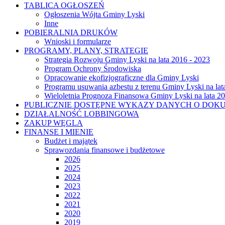
TABLICA OGŁOSZEŃ
Ogłoszenia Wójta Gminy Lyski
Inne
POBIERALNIA DRUKÓW
Wnioski i formularze
PROGRAMY, PLANY, STRATEGIE
Strategia Rozwoju Gminy Lyski na lata 2016 - 2023
Program Ochrony Środowiska
Opracowanie ekofizjograficzne dla Gminy Lyski
Programu usuwania azbestu z terenu Gminy Lyski na lat
Wieloletnia Prognoza Finansowa Gminy Lyski na lata 2
PUBLICZNIE DOSTĘPNE WYKAZY DANYCH O DOK
DZIAŁALNOŚĆ LOBBINGOWA
ZAKUP WĘGLA
FINANSE I MIENIE
Budżet i majątek
Sprawozdania finansowe i budżetowe
2026
2025
2024
2023
2022
2021
2020
2019