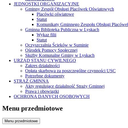
JEDNOSTKI ORGANIZACYJNE
Gminny Zespół Obsługi Placówek Oświatowych
Placówki oświatowe
Statut
Komunikaty Gminnego Zespołu Obsługi Placówe
Gminna Biblioteka Publiczna w Lyskach
Wykaz filii
Statut
Oczyszczalnia Ścieków w Suminie
Ośrodek Pomocy Społecznej
Służby Komunalne Gminy w Lyskach
URZĄD STANU CYWILNEGO
Zakres działalności
Opłata skarbowa za poszczególne czynności USC
Potrzebne dokumenty
STRAŻ GMINNA
Akty regulujące działalność Straży Gminnej
Prawa i obowiązki
OCHRONA DANYCH OSOBOWYCH
Menu przedmiotowe
Menu przedmiotowe