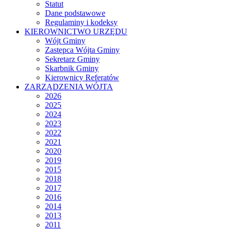
Statut
Dane podstawowe
Regulaminy i kodeksy
KIEROWNICTWO URZĘDU
Wójt Gminy
Zastępca Wójta Gminy
Sekretarz Gminy
Skarbnik Gminy
Kierownicy Referatów
ZARZĄDZENIA WÓJTA
2026
2025
2024
2023
2022
2021
2020
2019
2015
2018
2017
2016
2014
2013
2011