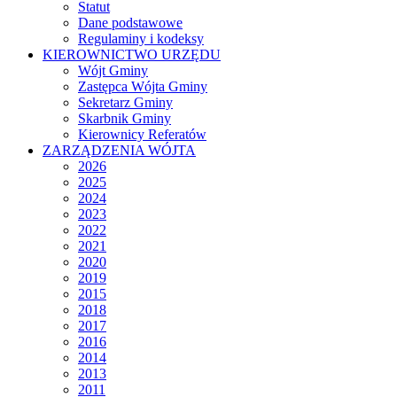
Statut
Dane podstawowe
Regulaminy i kodeksy
KIEROWNICTWO URZĘDU
Wójt Gminy
Zastępca Wójta Gminy
Sekretarz Gminy
Skarbnik Gminy
Kierownicy Referatów
ZARZĄDZENIA WÓJTA
2026
2025
2024
2023
2022
2021
2020
2019
2015
2018
2017
2016
2014
2013
2011