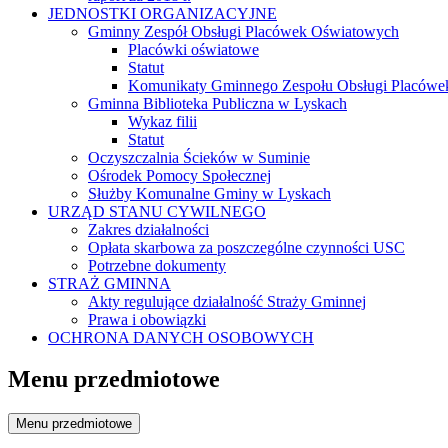
JEDNOSTKI ORGANIZACYJNE
Gminny Zespół Obsługi Placówek Oświatowych
Placówki oświatowe
Statut
Komunikaty Gminnego Zespołu Obsługi Placówe
Gminna Biblioteka Publiczna w Lyskach
Wykaz filii
Statut
Oczyszczalnia Ścieków w Suminie
Ośrodek Pomocy Społecznej
Służby Komunalne Gminy w Lyskach
URZĄD STANU CYWILNEGO
Zakres działalności
Opłata skarbowa za poszczególne czynności USC
Potrzebne dokumenty
STRAŻ GMINNA
Akty regulujące działalność Straży Gminnej
Prawa i obowiązki
OCHRONA DANYCH OSOBOWYCH
Menu przedmiotowe
Menu przedmiotowe