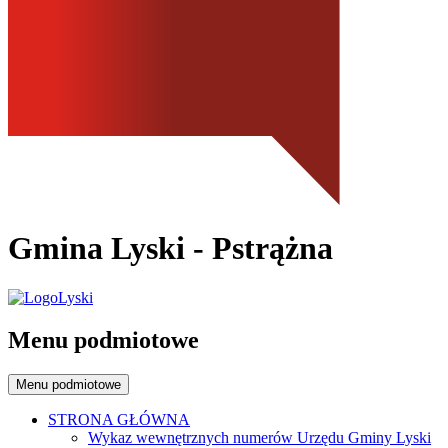
Gmina Lyski
- Pstrążna
Menu podmiotowe
Menu podmiotowe
STRONA GŁÓWNA
Wykaz wewnętrznych numerów Urzędu Gminy Lyski