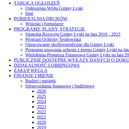
TABLICA OGŁOSZEŃ
Ogłoszenia Wójta Gminy Lyski
Inne
POBIERALNIA DRUKÓW
Wnioski i formularze
PROGRAMY, PLANY, STRATEGIE
Strategia Rozwoju Gminy Lyski na lata 2016 - 2023
Program Ochrony Środowiska
Opracowanie ekofizjograficzne dla Gminy Lyski
Programu usuwania azbestu z terenu Gminy Lyski na lat
Wieloletnia Prognoza Finansowa Gminy Lyski na lata 2
PUBLICZNIE DOSTĘPNE WYKAZY DANYCH O DOK
DZIAŁALNOŚĆ LOBBINGOWA
ZAKUP WĘGLA
FINANSE I MIENIE
Budżet i majątek
Sprawozdania finansowe i budżetowe
2026
2025
2024
2023
2022
2021
2020
2019