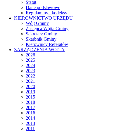
Statut
Dane podstawowe
Regulaminy i kodeksy
KIEROWNICTWO URZĘDU
Wójt Gminy
Zastępca Wójta Gminy
Sekretarz Gminy
Skarbnik Gminy
Kierownicy Referatów
ZARZĄDZENIA WÓJTA
2026
2025
2024
2023
2022
2021
2020
2019
2015
2018
2017
2016
2014
2013
2011