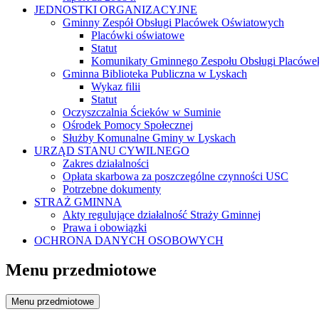
JEDNOSTKI ORGANIZACYJNE
Gminny Zespół Obsługi Placówek Oświatowych
Placówki oświatowe
Statut
Komunikaty Gminnego Zespołu Obsługi Placówe
Gminna Biblioteka Publiczna w Lyskach
Wykaz filii
Statut
Oczyszczalnia Ścieków w Suminie
Ośrodek Pomocy Społecznej
Służby Komunalne Gminy w Lyskach
URZĄD STANU CYWILNEGO
Zakres działalności
Opłata skarbowa za poszczególne czynności USC
Potrzebne dokumenty
STRAŻ GMINNA
Akty regulujące działalność Straży Gminnej
Prawa i obowiązki
OCHRONA DANYCH OSOBOWYCH
Menu przedmiotowe
Menu przedmiotowe