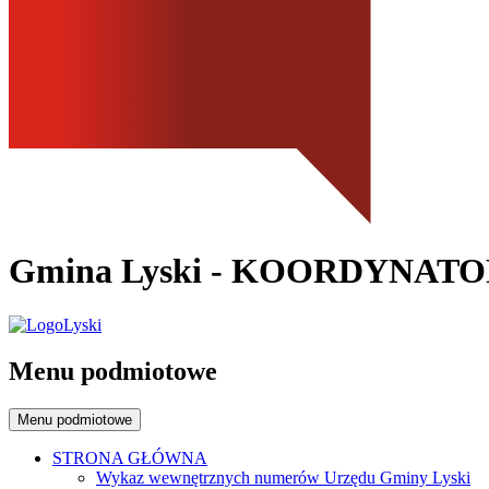
Gmina Lyski
- KOORDYNATOR
Menu podmiotowe
Menu podmiotowe
STRONA GŁÓWNA
Wykaz wewnętrznych numerów Urzędu Gminy Lyski