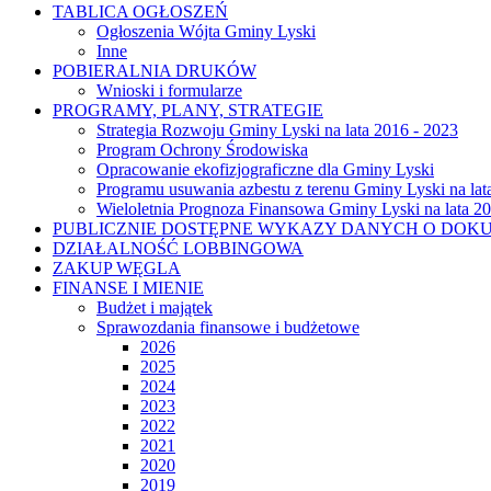
TABLICA OGŁOSZEŃ
Ogłoszenia Wójta Gminy Lyski
Inne
POBIERALNIA DRUKÓW
Wnioski i formularze
PROGRAMY, PLANY, STRATEGIE
Strategia Rozwoju Gminy Lyski na lata 2016 - 2023
Program Ochrony Środowiska
Opracowanie ekofizjograficzne dla Gminy Lyski
Programu usuwania azbestu z terenu Gminy Lyski na lat
Wieloletnia Prognoza Finansowa Gminy Lyski na lata 2
PUBLICZNIE DOSTĘPNE WYKAZY DANYCH O DOK
DZIAŁALNOŚĆ LOBBINGOWA
ZAKUP WĘGLA
FINANSE I MIENIE
Budżet i majątek
Sprawozdania finansowe i budżetowe
2026
2025
2024
2023
2022
2021
2020
2019