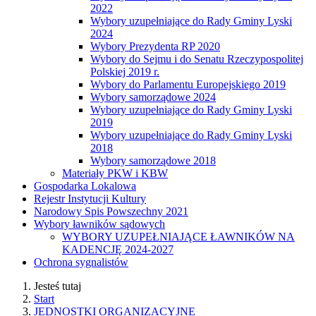
2022
Wybory uzupełniające do Rady Gminy Lyski
2024
Wybory Prezydenta RP 2020
Wybory do Sejmu i do Senatu Rzeczypospolitej
Polskiej 2019 r.
Wybory do Parlamentu Europejskiego 2019
Wybory samorządowe 2024
Wybory uzupełniające do Rady Gminy Lyski
2019
Wybory uzupełniające do Rady Gminy Lyski
2018
Wybory samorządowe 2018
Materiały PKW i KBW
Gospodarka Lokalowa
Rejestr Instytucji Kultury
Narodowy Spis Powszechny 2021
Wybory ławników sądowych
WYBORY UZUPEŁNIAJĄCE ŁAWNIKÓW NA
KADENCJĘ 2024-2027
Ochrona sygnalistów
Jesteś tutaj
Start
JEDNOSTKI ORGANIZACYJNE