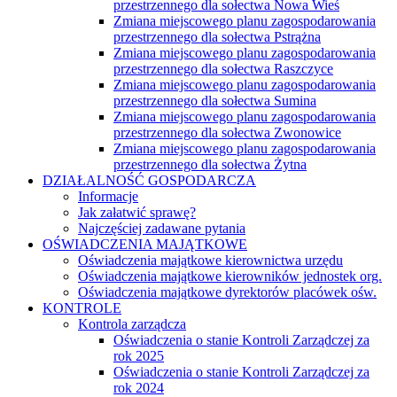
przestrzennego dla sołectwa Nowa Wieś
Zmiana miejscowego planu zagospodarowania
przestrzennego dla sołectwa Pstrążna
Zmiana miejscowego planu zagospodarowania
przestrzennego dla sołectwa Raszczyce
Zmiana miejscowego planu zagospodarowania
przestrzennego dla sołectwa Sumina
Zmiana miejscowego planu zagospodarowania
przestrzennego dla sołectwa Zwonowice
Zmiana miejscowego planu zagospodarowania
przestrzennego dla sołectwa Żytna
DZIAŁALNOŚĆ GOSPODARCZA
Informacje
Jak załatwić sprawę?
Najczęściej zadawane pytania
OŚWIADCZENIA MAJĄTKOWE
Oświadczenia majątkowe kierownictwa urzędu
Oświadczenia majątkowe kierowników jednostek org.
Oświadczenia majątkowe dyrektorów placówek ośw.
KONTROLE
Kontrola zarządcza
Oświadczenia o stanie Kontroli Zarządczej za
rok 2025
Oświadczenia o stanie Kontroli Zarządczej za
rok 2024