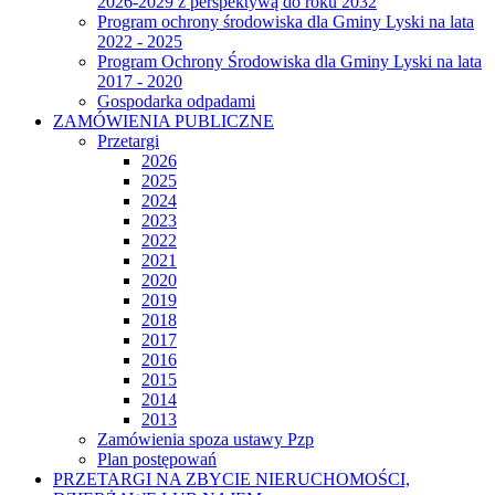
2026-2029 z perspektywą do roku 2032
Program ochrony środowiska dla Gminy Lyski na lata
2022 - 2025
Program Ochrony Środowiska dla Gminy Lyski na lata
2017 - 2020
Gospodarka odpadami
ZAMÓWIENIA PUBLICZNE
Przetargi
2026
2025
2024
2023
2022
2021
2020
2019
2018
2017
2016
2015
2014
2013
Zamówienia spoza ustawy Pzp
Plan postępowań
PRZETARGI NA ZBYCIE NIERUCHOMOŚCI,