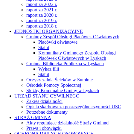
raport za 2022 r.
raport za 2021 r.
raport za 2020 r.
raport za 2019 r.
raport za 2018 r.
JEDNOSTKI ORGANIZACYJNE
Gminny Zespół Obsługi Placówek Oświatowych
Placówki oświatowe
Statut
Komunikaty Gminnego Zespołu Obsługi
Placówek Oświatowych w Lyskach
Gminna Biblioteka Publiczna w Lyskach
Wykaz filii
Statut
Oczyszczalnia Ścieków w Suminie
Ośrodek Pomocy Społecznej
Służby Komunalne Gminy w Lyskach
URZĄD STANU CYWILNEGO
Zakres działalności
Opłata skarbowa za poszczególne czynności USC
Potrzebne dokumenty
STRAŻ GMINNA
Akty regulujące działalność Straży Gminnej
Prawa i obowiązki
OCHRONA DANYCH OSOBOWYCH