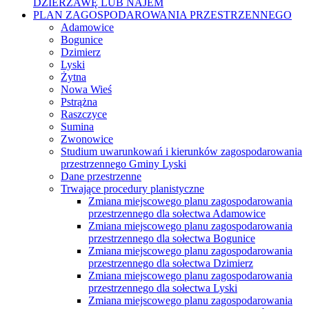
DZIERŻAWĘ LUB NAJEM
PLAN ZAGOSPODAROWANIA PRZESTRZENNEGO
Adamowice
Bogunice
Dzimierz
Lyski
Żytna
Nowa Wieś
Pstrążna
Raszczyce
Sumina
Zwonowice
Studium uwarunkowań i kierunków zagospodarowania
przestrzennego Gminy Lyski
Dane przestrzenne
Trwające procedury planistyczne
Zmiana miejscowego planu zagospodarowania
przestrzennego dla sołectwa Adamowice
Zmiana miejscowego planu zagospodarowania
przestrzennego dla sołectwa Bogunice
Zmiana miejscowego planu zagospodarowania
przestrzennego dla sołectwa Dzimierz
Zmiana miejscowego planu zagospodarowania
przestrzennego dla sołectwa Lyski
Zmiana miejscowego planu zagospodarowania