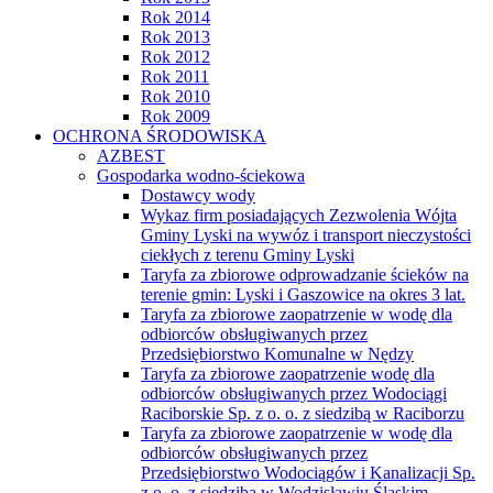
Rok 2014
Rok 2013
Rok 2012
Rok 2011
Rok 2010
Rok 2009
OCHRONA ŚRODOWISKA
AZBEST
Gospodarka wodno-ściekowa
Dostawcy wody
Wykaz firm posiadających Zezwolenia Wójta
Gminy Lyski na wywóz i transport nieczystości
ciekłych z terenu Gminy Lyski
Taryfa za zbiorowe odprowadzanie ścieków na
terenie gmin: Lyski i Gaszowice na okres 3 lat.
Taryfa za zbiorowe zaopatrzenie w wodę dla
odbiorców obsługiwanych przez
Przedsiębiorstwo Komunalne w Nędzy
Taryfa za zbiorowe zaopatrzenie wodę dla
odbiorców obsługiwanych przez Wodociągi
Raciborskie Sp. z o. o. z siedzibą w Raciborzu
Taryfa za zbiorowe zaopatrzenie w wodę dla
odbiorców obsługiwanych przez
Przedsiębiorstwo Wodociągów i Kanalizacji Sp.
z o. o. z siedzibą w Wodzisławiu Śląskim