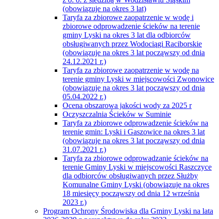
(obowiązuje na okres 3 lat)
Taryfa za zbiorowe zaopatrzenie w wodę i
zbiorowe odprowadzenie ścieków na terenie
gminy Lyski na okres 3 lat dla odbiorców
obsługiwanych przez Wodociągi Raciborskie
(obowiązuje na okres 3 lat począwszy od dnia
24.12.2021 r.)
Taryfa za zbiorowe zaopatrzenie w wodę na
terenie gminy Lyski w miejscowości Zwonowice
(obowiązuje na okres 3 lat począwszy od dnia
05.04.2022 r.)
Ocena obszarowa jakości wody za 2025 r
Oczyszczalnia Ścieków w Suminie
Taryfa za zbiorowe odprowadzenie ścieków na
terenie gmin: Lyski i Gaszowice na okres 3 lat
(obowiązuje na okres 3 lat począwszy od dnia
31.07.2021 r.)
Taryfa za zbiorowe odprowadzanie ścieków na
terenie Gminy Lyski w miejscowości Raszczyce
dla odbiorców obsługiwanych przez Służby
Komunalne Gminy Lyski (obowiązuje na okres
18 miesięcy począwszy od dnia 12 września
2023 r.)
Program Ochrony Środowiska dla Gminy Lyski na lata