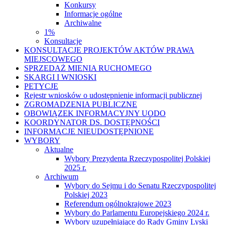
Konkursy
Informacje ogólne
Archiwalne
1%
Konsultacje
KONSULTACJE PROJEKTÓW AKTÓW PRAWA
MIEJSCOWEGO
SPRZEDAŻ MIENIA RUCHOMEGO
SKARGI I WNIOSKI
PETYCJE
Rejestr wniosków o udostępnienie informacji publicznej
ZGROMADZENIA PUBLICZNE
OBOWIĄZEK INFORMACYJNY UODO
KOORDYNATOR DS. DOSTĘPNOŚCI
INFORMACJE NIEUDOSTĘPNIONE
WYBORY
Aktualne
Wybory Prezydenta Rzeczypospolitej Polskiej
2025 r.
Archiwum
Wybory do Sejmu i do Senatu Rzeczypospolitej
Polskiej 2023
Referendum ogólnokrajowe 2023
Wybory do Parlamentu Europejskiego 2024 r.
Wybory uzupełniające do Rady Gminy Lyski