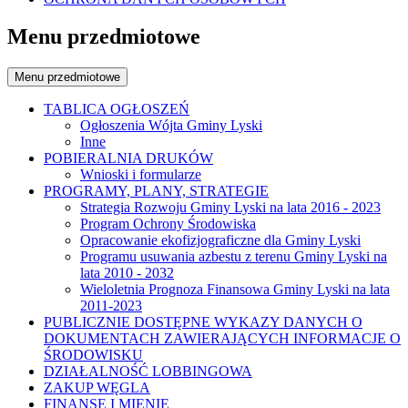
Menu przedmiotowe
Menu przedmiotowe
TABLICA OGŁOSZEŃ
Ogłoszenia Wójta Gminy Lyski
Inne
POBIERALNIA DRUKÓW
Wnioski i formularze
PROGRAMY, PLANY, STRATEGIE
Strategia Rozwoju Gminy Lyski na lata 2016 - 2023
Program Ochrony Środowiska
Opracowanie ekofizjograficzne dla Gminy Lyski
Programu usuwania azbestu z terenu Gminy Lyski na
lata 2010 - 2032
Wieloletnia Prognoza Finansowa Gminy Lyski na lata
2011-2023
PUBLICZNIE DOSTĘPNE WYKAZY DANYCH O
DOKUMENTACH ZAWIERAJĄCYCH INFORMACJE O
ŚRODOWISKU
DZIAŁALNOŚĆ LOBBINGOWA
ZAKUP WĘGLA
FINANSE I MIENIE