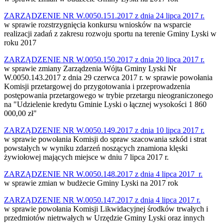
ZARZĄDZENIE NR W.0050.151.2017 z dnia 24 lipca 2017 r.
w sprawie rozstrzygnięcia konkursu wniosków na wsparcie
realizacji zadań z zakresu rozwoju sportu na terenie Gminy Lyski w
roku 2017
ZARZĄDZENIE NR W.0050.150.2017 z dnia 20 lipca 2017 r.
w sprawie zmiany Zarządzenia Wójta Gminy Lyski Nr
W.0050.143.2017 z dnia 29 czerwca 2017 r. w sprawie powołania
Komisji przetargowej do przygotowania i przeprowadzenia
postępowania przetargowego w trybie przetargu nieograniczonego
na "Udzielenie kredytu Gminie Lyski o łącznej wysokości 1 860
000,00 zł"
ZARZĄDZENIE NR W.0050.149.2017 z dnia 10 lipca 2017 r.
w sprawie powołania Komisji do spraw szacowania szkód i strat
powstałych w wyniku zdarzeń noszących znamiona klęski
żywiołowej mających miejsce w dniu 7 lipca 2017 r.
ZARZĄDZENIE NR W.0050.148.2017 z dnia 4 lipca 2017 r.
w sprawie zmian w budżecie Gminy Lyski na 2017 rok
ZARZĄDZENIE NR W.0050.147.2017 z dnia 4 lipca 2017 r.
w sprawie powołania Komisji Likwidacyjnej środków trwałych i
przedmiotów nietrwałych w Urzędzie Gminy Lyski oraz innych