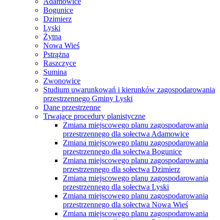
Adamowice
Bogunice
Dzimierz
Lyski
Żytna
Nowa Wieś
Pstrążna
Raszczyce
Sumina
Zwonowice
Studium uwarunkowań i kierunków zagospodarowania
przestrzennego Gminy Lyski
Dane przestrzenne
Trwające procedury planistyczne
Zmiana miejscowego planu zagospodarowania
przestrzennego dla sołectwa Adamowice
Zmiana miejscowego planu zagospodarowania
przestrzennego dla sołectwa Bogunice
Zmiana miejscowego planu zagospodarowania
przestrzennego dla sołectwa Dzimierz
Zmiana miejscowego planu zagospodarowania
przestrzennego dla sołectwa Lyski
Zmiana miejscowego planu zagospodarowania
przestrzennego dla sołectwa Nowa Wieś
Zmiana miejscowego planu zagospodarowania