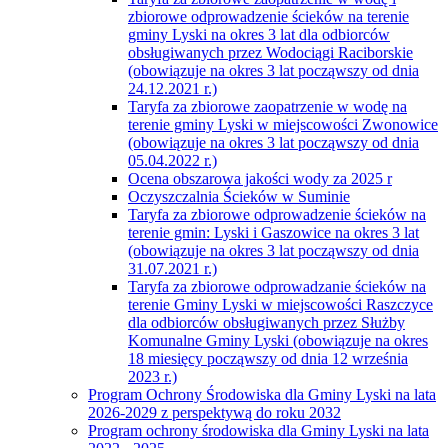
zbiorowe odprowadzenie ścieków na terenie
gminy Lyski na okres 3 lat dla odbiorców
obsługiwanych przez Wodociągi Raciborskie
(obowiązuje na okres 3 lat począwszy od dnia
24.12.2021 r.)
Taryfa za zbiorowe zaopatrzenie w wodę na
terenie gminy Lyski w miejscowości Zwonowice
(obowiązuje na okres 3 lat począwszy od dnia
05.04.2022 r.)
Ocena obszarowa jakości wody za 2025 r
Oczyszczalnia Ścieków w Suminie
Taryfa za zbiorowe odprowadzenie ścieków na
terenie gmin: Lyski i Gaszowice na okres 3 lat
(obowiązuje na okres 3 lat począwszy od dnia
31.07.2021 r.)
Taryfa za zbiorowe odprowadzanie ścieków na
terenie Gminy Lyski w miejscowości Raszczyce
dla odbiorców obsługiwanych przez Służby
Komunalne Gminy Lyski (obowiązuje na okres
18 miesięcy począwszy od dnia 12 września
2023 r.)
Program Ochrony Środowiska dla Gminy Lyski na lata
2026-2029 z perspektywą do roku 2032
Program ochrony środowiska dla Gminy Lyski na lata