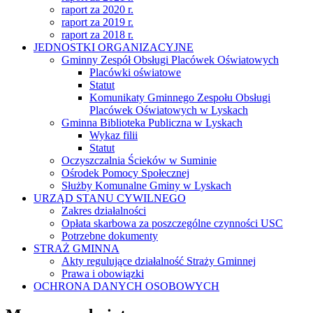
raport za 2020 r.
raport za 2019 r.
raport za 2018 r.
JEDNOSTKI ORGANIZACYJNE
Gminny Zespół Obsługi Placówek Oświatowych
Placówki oświatowe
Statut
Komunikaty Gminnego Zespołu Obsługi
Placówek Oświatowych w Lyskach
Gminna Biblioteka Publiczna w Lyskach
Wykaz filii
Statut
Oczyszczalnia Ścieków w Suminie
Ośrodek Pomocy Społecznej
Służby Komunalne Gminy w Lyskach
URZĄD STANU CYWILNEGO
Zakres działalności
Opłata skarbowa za poszczególne czynności USC
Potrzebne dokumenty
STRAŻ GMINNA
Akty regulujące działalność Straży Gminnej
Prawa i obowiązki
OCHRONA DANYCH OSOBOWYCH