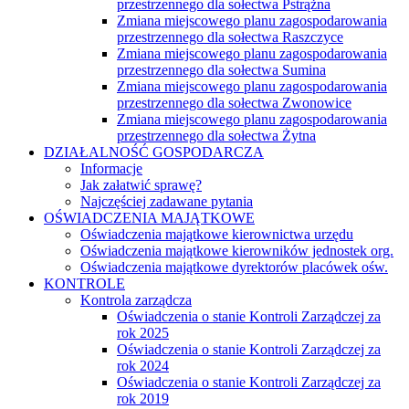
przestrzennego dla sołectwa Pstrążna
Zmiana miejscowego planu zagospodarowania
przestrzennego dla sołectwa Raszczyce
Zmiana miejscowego planu zagospodarowania
przestrzennego dla sołectwa Sumina
Zmiana miejscowego planu zagospodarowania
przestrzennego dla sołectwa Zwonowice
Zmiana miejscowego planu zagospodarowania
przestrzennego dla sołectwa Żytna
DZIAŁALNOŚĆ GOSPODARCZA
Informacje
Jak załatwić sprawę?
Najczęściej zadawane pytania
OŚWIADCZENIA MAJĄTKOWE
Oświadczenia majątkowe kierownictwa urzędu
Oświadczenia majątkowe kierowników jednostek org.
Oświadczenia majątkowe dyrektorów placówek ośw.
KONTROLE
Kontrola zarządcza
Oświadczenia o stanie Kontroli Zarządczej za
rok 2025
Oświadczenia o stanie Kontroli Zarządczej za
rok 2024
Oświadczenia o stanie Kontroli Zarządczej za
rok 2019