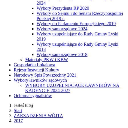
2024
Wybory Prezydenta RP 2020
Wybory do Sejmu i do Senatu Rzeczypospolitej
Polskiej 2019 r.
Wybory do Parlamentu Europejskiego 2019
Wybory samorządowe 2024
Wybory uzupełniające do Rady Gminy Lyski
2019
Wybory uzupełniające do Rady Gminy Lyski
2018
Wybory samorządowe 2018
Materiały PKW i KBW
Gospodarka Lokalowa
Rejestr Instytucji Kultury
Narodowy Spis Powszechny 2021
Wybory ławników sądowych
WYBORY UZUPEŁNIAJĄCE ŁAWNIKÓW NA
KADENCJĘ 2024-2027
Ochrona sygnalistów
Jesteś tutaj
Start
ZARZĄDZENIA WÓJTA
2017