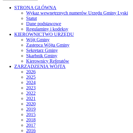
STRONA GŁÓWNA
Wykaz wewnętrznych numerów Urzędu Gminy Lyski
Statut
Dane podstawowe
Regulaminy i kodeksy
KIEROWNICTWO URZĘDU
Wójt Gminy
Zastępca Wójta Gminy
Sekretarz Gminy
Skarbnik Gminy
Kierownicy Referatów
ZARZĄDZENIA WÓJTA
2026
2025
2024
2023
2022
2021
2020
2019
2015
2018
2017
2016