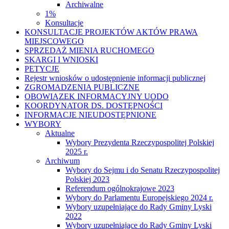
Archiwalne
1%
Konsultacje
KONSULTACJE PROJEKTÓW AKTÓW PRAWA
MIEJSCOWEGO
SPRZEDAŻ MIENIA RUCHOMEGO
SKARGI I WNIOSKI
PETYCJE
Rejestr wniosków o udostępnienie informacji publicznej
ZGROMADZENIA PUBLICZNE
OBOWIĄZEK INFORMACYJNY UODO
KOORDYNATOR DS. DOSTĘPNOŚCI
INFORMACJE NIEUDOSTĘPNIONE
WYBORY
Aktualne
Wybory Prezydenta Rzeczypospolitej Polskiej
2025 r.
Archiwum
Wybory do Sejmu i do Senatu Rzeczypospolitej
Polskiej 2023
Referendum ogólnokrajowe 2023
Wybory do Parlamentu Europejskiego 2024 r.
Wybory uzupełniające do Rady Gminy Lyski
2022
Wybory uzupełniające do Rady Gminy Lyski