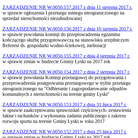
ZARZĄDZENIE NR W.0050.157.2017 z dnia 11 sierpnia 2017 r.
w sprawie ogłoszenia I przetargu ustnego nieograniczonego na
sprzedaż nieruchomości niezabudowanej
ZARZĄDZENIE NR W.0050.156.2017 z dnia 10 sierpnia 2017 r.
w sprawie powołania komisji do przeprowadzenia egzaminu
kończącego służbę przygotowawczą na stanowisku urzędniczym
Referent ds. gospodarki wodno-ściekowej, melioracji
ZARZĄDZENIE NR W.0050.155.2017 z dnia 4 sierpnia 2017 r.
w sprawie zmian w budżecie Gminy Lyski na 2017 rok
ZARZĄDZENIE NR W.0050.154.2017 z dnia 2 sierpnia 2017 r.
w sprawie powołania Komisji przetargowej do przygotowania i
przeprowadzenia postępowania przetargowego w trybie przetargu
nieograniczonego na "Odbieranie i zagospodarowanie odpadów
komunalnych z nieruchomości na terenie gminy Lyski"
ZARZĄDZENIE NR W.0050.153.2017 z dnia 31 lipca 2017 r.
w sprawie zaakceptowania sprawozdań częściowych- zestawienia
faktur i rachunków z wykonania zadania publicznego z zakresu
rozwoju sportu na terenie Gminy Lyski w roku 2017
ZARZĄDZENIE NR W.0050.152.2017 z dnia 25 lipca 2017 r.
w sprawie zmian w budżecie Gminy Lyski na 2017 rok