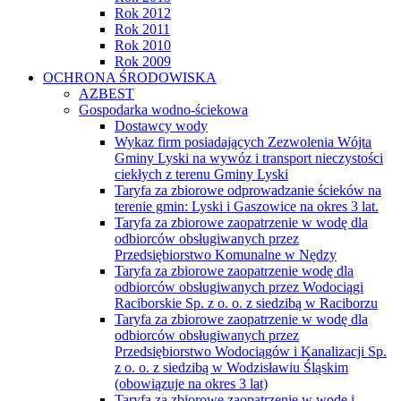
Rok 2012
Rok 2011
Rok 2010
Rok 2009
OCHRONA ŚRODOWISKA
AZBEST
Gospodarka wodno-ściekowa
Dostawcy wody
Wykaz firm posiadających Zezwolenia Wójta
Gminy Lyski na wywóz i transport nieczystości
ciekłych z terenu Gminy Lyski
Taryfa za zbiorowe odprowadzanie ścieków na
terenie gmin: Lyski i Gaszowice na okres 3 lat.
Taryfa za zbiorowe zaopatrzenie w wodę dla
odbiorców obsługiwanych przez
Przedsiębiorstwo Komunalne w Nędzy
Taryfa za zbiorowe zaopatrzenie wodę dla
odbiorców obsługiwanych przez Wodociągi
Raciborskie Sp. z o. o. z siedzibą w Raciborzu
Taryfa za zbiorowe zaopatrzenie w wodę dla
odbiorców obsługiwanych przez
Przedsiębiorstwo Wodociągów i Kanalizacji Sp.
z o. o. z siedzibą w Wodzisławiu Śląskim
(obowiązuje na okres 3 lat)
Taryfa za zbiorowe zaopatrzenie w wodę i