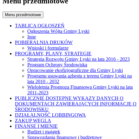
Menu przedmiotowe
Menu przedmiotowe
TABLICA OGŁOSZEŃ
Ogłoszenia Wójta Gminy Lyski
Inne
POBIERALNIA DRUKÓW
Wnioski i formularze
PROGRAMY, PLANY, STRATEGIE
Strategia Rozwoju Gminy Lyski na lata 2016 - 2023
Program Ochrony Środowiska
Opracowanie ekofizjograficzne dla Gminy Lyski
Programu usuwania azbestu z terenu Gminy Lyski na
lata 2010 - 2032
Wieloletnia Prognoza Finansowa Gminy Lyski na lata
2011-2023
PUBLICZNIE DOSTĘPNE WYKAZY DANYCH O
DOKUMENTACH ZAWIERAJĄCYCH INFORMACJE O
ŚRODOWISKU
DZIAŁALNOŚĆ LOBBINGOWA
ZAKUP WĘGLA
FINANSE I MIENIE
Budżet i majątek
Sprawozdania finansowe i budżetowe