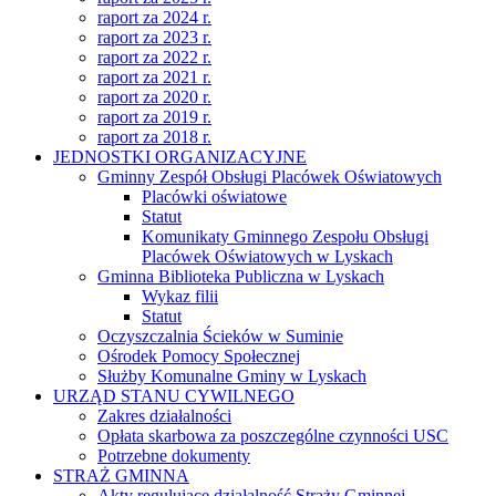
raport za 2024 r.
raport za 2023 r.
raport za 2022 r.
raport za 2021 r.
raport za 2020 r.
raport za 2019 r.
raport za 2018 r.
JEDNOSTKI ORGANIZACYJNE
Gminny Zespół Obsługi Placówek Oświatowych
Placówki oświatowe
Statut
Komunikaty Gminnego Zespołu Obsługi
Placówek Oświatowych w Lyskach
Gminna Biblioteka Publiczna w Lyskach
Wykaz filii
Statut
Oczyszczalnia Ścieków w Suminie
Ośrodek Pomocy Społecznej
Służby Komunalne Gminy w Lyskach
URZĄD STANU CYWILNEGO
Zakres działalności
Opłata skarbowa za poszczególne czynności USC
Potrzebne dokumenty
STRAŻ GMINNA
Akty regulujące działalność Straży Gminnej