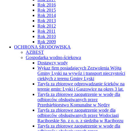
Rok 2016
Rok 2015
Rok 2014
Rok 2013
Rok 2012
Rok 2011
Rok 2010
Rok 2009
OCHRONA ŚRODOWISKA
AZBEST
Gospodarka wodno-ściekowa
Dostawcy wody
Wykaz firm posiadających Zezwolenia Wójta
Gminy Lyski na wywóz i transport nieczystości
ciekłych z terenu Gminy Lyski
Taryfa za zbiorowe odprowadzanie ścieków na
terenie gmin: Lyski i Gaszowice na okres 3 lat.
Taryfa za zbiorowe zaopatrzenie w wodę dla
odbiorców obsługiwanych przez
Przedsiębiorstwo Komunalne w Nędzy
Taryfa za zbiorowe zaopatrzenie wodę dla
odbiorców obsługiwanych przez Wodociągi
Raciborskie Sp. z o. o. z siedzibą w Raciborzu
Taryfa za zbiorowe zaopatrzenie w wodę dla