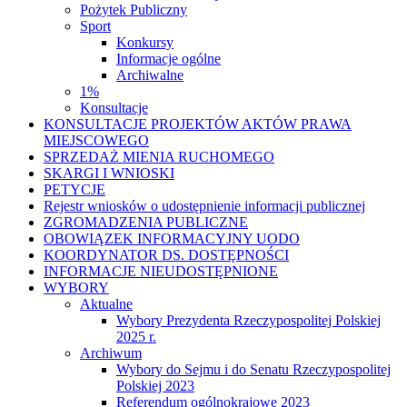
Pożytek Publiczny
Sport
Konkursy
Informacje ogólne
Archiwalne
1%
Konsultacje
KONSULTACJE PROJEKTÓW AKTÓW PRAWA
MIEJSCOWEGO
SPRZEDAŻ MIENIA RUCHOMEGO
SKARGI I WNIOSKI
PETYCJE
Rejestr wniosków o udostępnienie informacji publicznej
ZGROMADZENIA PUBLICZNE
OBOWIĄZEK INFORMACYJNY UODO
KOORDYNATOR DS. DOSTĘPNOŚCI
INFORMACJE NIEUDOSTĘPNIONE
WYBORY
Aktualne
Wybory Prezydenta Rzeczypospolitej Polskiej
2025 r.
Archiwum
Wybory do Sejmu i do Senatu Rzeczypospolitej
Polskiej 2023
Referendum ogólnokrajowe 2023