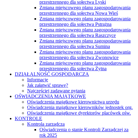
przestrzennego dla sołectwa Lyski
Zmiana miejscowego planu zagospodarowania
przestrzennego dla sołectwa Nowa Wieś
Zmiana miejscowego planu zagospodarowania
przestrzennego dla sołectwa Pstrążna
Zmiana miejscowego planu zagospodarowania
przestrzennego dla sołectwa Raszczyce
Zmiana miejscowego planu zagospodarowania
przestrzennego dla sołectwa Sumina
Zmiana miejscowego planu zagospodarowania
przestrzennego dla sołectwa Zwonowice
Zmiana miejscowego planu zagospodarowania
przestrzennego dla sołectwa Żytna
DZIAŁALNOŚĆ GOSPODARCZA
Informacje
Jak załatwić sprawę?
Najczęściej zadawane pytania
OŚWIADCZENIA MAJĄTKOWE
Oświadczenia majątkowe kierownictwa urzędu
Oświadczenia majątkowe kierowników jednostek org.
Oświadczenia majątkowe dyrektorów placówek ośw.
KONTROLE
Kontrola zarządcza
Oświadczenia o stanie Kontroli Zarządczej za
rok 2025