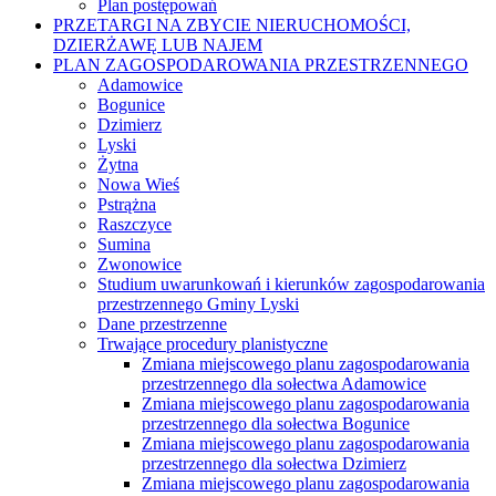
Plan postępowań
PRZETARGI NA ZBYCIE NIERUCHOMOŚCI,
DZIERŻAWĘ LUB NAJEM
PLAN ZAGOSPODAROWANIA PRZESTRZENNEGO
Adamowice
Bogunice
Dzimierz
Lyski
Żytna
Nowa Wieś
Pstrążna
Raszczyce
Sumina
Zwonowice
Studium uwarunkowań i kierunków zagospodarowania
przestrzennego Gminy Lyski
Dane przestrzenne
Trwające procedury planistyczne
Zmiana miejscowego planu zagospodarowania
przestrzennego dla sołectwa Adamowice
Zmiana miejscowego planu zagospodarowania
przestrzennego dla sołectwa Bogunice
Zmiana miejscowego planu zagospodarowania
przestrzennego dla sołectwa Dzimierz
Zmiana miejscowego planu zagospodarowania