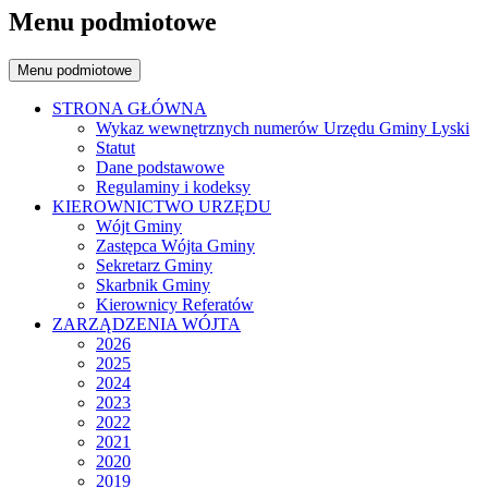
Menu podmiotowe
Menu podmiotowe
STRONA GŁÓWNA
Wykaz wewnętrznych numerów Urzędu Gminy Lyski
Statut
Dane podstawowe
Regulaminy i kodeksy
KIEROWNICTWO URZĘDU
Wójt Gminy
Zastępca Wójta Gminy
Sekretarz Gminy
Skarbnik Gminy
Kierownicy Referatów
ZARZĄDZENIA WÓJTA
2026
2025
2024
2023
2022
2021
2020
2019