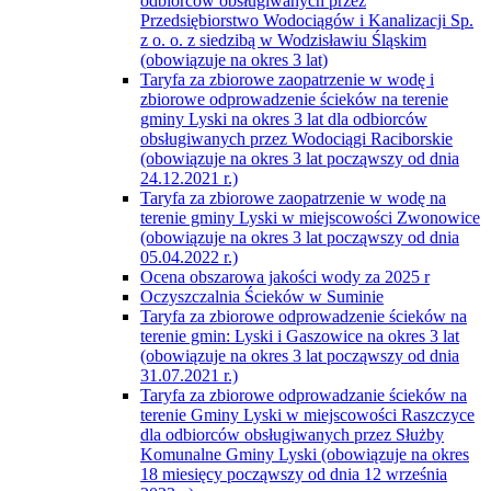
odbiorców obsługiwanych przez
Przedsiębiorstwo Wodociągów i Kanalizacji Sp.
z o. o. z siedzibą w Wodzisławiu Śląskim
(obowiązuje na okres 3 lat)
Taryfa za zbiorowe zaopatrzenie w wodę i
zbiorowe odprowadzenie ścieków na terenie
gminy Lyski na okres 3 lat dla odbiorców
obsługiwanych przez Wodociągi Raciborskie
(obowiązuje na okres 3 lat począwszy od dnia
24.12.2021 r.)
Taryfa za zbiorowe zaopatrzenie w wodę na
terenie gminy Lyski w miejscowości Zwonowice
(obowiązuje na okres 3 lat począwszy od dnia
05.04.2022 r.)
Ocena obszarowa jakości wody za 2025 r
Oczyszczalnia Ścieków w Suminie
Taryfa za zbiorowe odprowadzenie ścieków na
terenie gmin: Lyski i Gaszowice na okres 3 lat
(obowiązuje na okres 3 lat począwszy od dnia
31.07.2021 r.)
Taryfa za zbiorowe odprowadzanie ścieków na
terenie Gminy Lyski w miejscowości Raszczyce
dla odbiorców obsługiwanych przez Służby
Komunalne Gminy Lyski (obowiązuje na okres
18 miesięcy począwszy od dnia 12 września