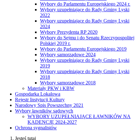
Wybory do Parlamentu Europejskiego 2024 r.
Wybory uzupełniające do Rady Gminy Lyski
2022
Wybory uzupełniające do Rady Gminy Lyski
2024
Wybory Prezydenta RP 2020
Wybory do Sejmu i do Senatu Rzeczypospolitej
Polskiej 2019 r.
Wybory do Parlamentu Europejskiego 2019
Wybory samorządowe 2024
Wybory uzupełniające do Rady Gminy Lyski
2019
Wybory uzupełniające do Rady Gminy Lyski
2018
Wybory samorządowe 2018
Materiały PKW i KBW
Gospodarka Lokalowa
Rejestr Instytucji Kultury
Narodowy Spis Powszechny 2021
Wybory ławników sądowych
WYBORY UZUPEŁNIAJĄCE ŁAWNIKÓW NA
KADENCJĘ 2024-2027
Ochrona sygnalistów
Jesteś tutaj