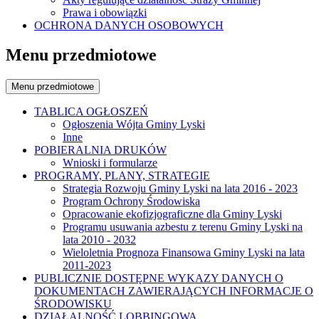
Prawa i obowiązki
OCHRONA DANYCH OSOBOWYCH
Menu przedmiotowe
Menu przedmiotowe
TABLICA OGŁOSZEŃ
Ogłoszenia Wójta Gminy Lyski
Inne
POBIERALNIA DRUKÓW
Wnioski i formularze
PROGRAMY, PLANY, STRATEGIE
Strategia Rozwoju Gminy Lyski na lata 2016 - 2023
Program Ochrony Środowiska
Opracowanie ekofizjograficzne dla Gminy Lyski
Programu usuwania azbestu z terenu Gminy Lyski na
lata 2010 - 2032
Wieloletnia Prognoza Finansowa Gminy Lyski na lata
2011-2023
PUBLICZNIE DOSTĘPNE WYKAZY DANYCH O
DOKUMENTACH ZAWIERAJĄCYCH INFORMACJE O
ŚRODOWISKU
DZIAŁALNOŚĆ LOBBINGOWA