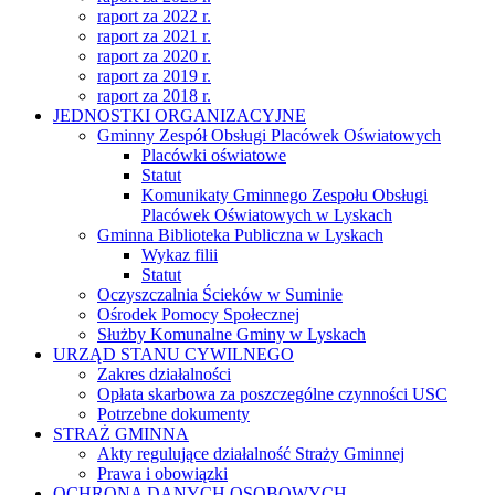
raport za 2022 r.
raport za 2021 r.
raport za 2020 r.
raport za 2019 r.
raport za 2018 r.
JEDNOSTKI ORGANIZACYJNE
Gminny Zespół Obsługi Placówek Oświatowych
Placówki oświatowe
Statut
Komunikaty Gminnego Zespołu Obsługi
Placówek Oświatowych w Lyskach
Gminna Biblioteka Publiczna w Lyskach
Wykaz filii
Statut
Oczyszczalnia Ścieków w Suminie
Ośrodek Pomocy Społecznej
Służby Komunalne Gminy w Lyskach
URZĄD STANU CYWILNEGO
Zakres działalności
Opłata skarbowa za poszczególne czynności USC
Potrzebne dokumenty
STRAŻ GMINNA
Akty regulujące działalność Straży Gminnej
Prawa i obowiązki
OCHRONA DANYCH OSOBOWYCH