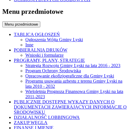
Menu przedmiotowe
Menu przedmiotowe
TABLICA OGŁOSZEŃ
Ogłoszenia Wójta Gminy Lyski
Inne
POBIERALNIA DRUKÓW
Wnioski i formularze
PROGRAMY, PLANY, STRATEGIE
Strategia Rozwoju Gminy Lyski na lata 2016 - 2023
Program Ochrony Środowiska
Opracowanie ekofizjograficzne dla Gminy Lyski
Programu usuwania azbestu z terenu Gminy Lyski na
lata 2010 - 2032
Wieloletnia Prognoza Finansowa Gminy Lyski na lata
2011-2023
PUBLICZNIE DOSTĘPNE WYKAZY DANYCH O
DOKUMENTACH ZAWIERAJĄCYCH INFORMACJE O
ŚRODOWISKU
DZIAŁALNOŚĆ LOBBINGOWA
ZAKUP WĘGLA
FINANSE I MIENIE