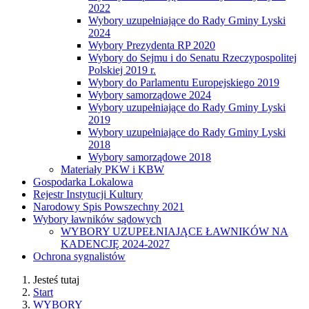
2022
Wybory uzupełniające do Rady Gminy Lyski
2024
Wybory Prezydenta RP 2020
Wybory do Sejmu i do Senatu Rzeczypospolitej
Polskiej 2019 r.
Wybory do Parlamentu Europejskiego 2019
Wybory samorządowe 2024
Wybory uzupełniające do Rady Gminy Lyski
2019
Wybory uzupełniające do Rady Gminy Lyski
2018
Wybory samorządowe 2018
Materiały PKW i KBW
Gospodarka Lokalowa
Rejestr Instytucji Kultury
Narodowy Spis Powszechny 2021
Wybory ławników sądowych
WYBORY UZUPEŁNIAJĄCE ŁAWNIKÓW NA
KADENCJĘ 2024-2027
Ochrona sygnalistów
Jesteś tutaj
Start
WYBORY