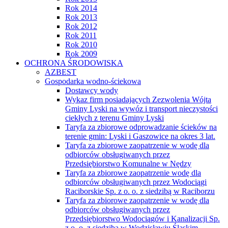
Rok 2014
Rok 2013
Rok 2012
Rok 2011
Rok 2010
Rok 2009
OCHRONA ŚRODOWISKA
AZBEST
Gospodarka wodno-ściekowa
Dostawcy wody
Wykaz firm posiadających Zezwolenia Wójta
Gminy Lyski na wywóz i transport nieczystości
ciekłych z terenu Gminy Lyski
Taryfa za zbiorowe odprowadzanie ścieków na
terenie gmin: Lyski i Gaszowice na okres 3 lat.
Taryfa za zbiorowe zaopatrzenie w wodę dla
odbiorców obsługiwanych przez
Przedsiębiorstwo Komunalne w Nędzy
Taryfa za zbiorowe zaopatrzenie wodę dla
odbiorców obsługiwanych przez Wodociągi
Raciborskie Sp. z o. o. z siedzibą w Raciborzu
Taryfa za zbiorowe zaopatrzenie w wodę dla
odbiorców obsługiwanych przez
Przedsiębiorstwo Wodociągów i Kanalizacji Sp.
z o. o. z siedzibą w Wodzisławiu Śląskim