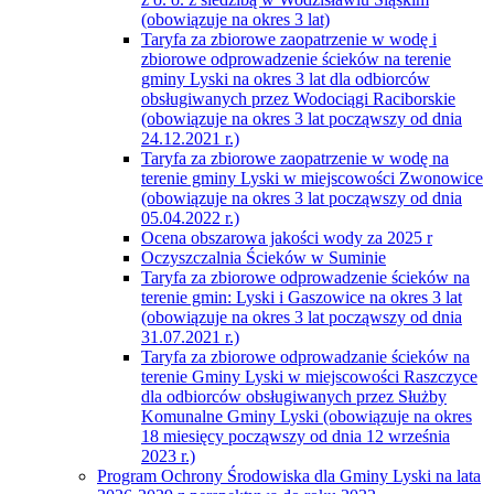
(obowiązuje na okres 3 lat)
Taryfa za zbiorowe zaopatrzenie w wodę i
zbiorowe odprowadzenie ścieków na terenie
gminy Lyski na okres 3 lat dla odbiorców
obsługiwanych przez Wodociągi Raciborskie
(obowiązuje na okres 3 lat począwszy od dnia
24.12.2021 r.)
Taryfa za zbiorowe zaopatrzenie w wodę na
terenie gminy Lyski w miejscowości Zwonowice
(obowiązuje na okres 3 lat począwszy od dnia
05.04.2022 r.)
Ocena obszarowa jakości wody za 2025 r
Oczyszczalnia Ścieków w Suminie
Taryfa za zbiorowe odprowadzenie ścieków na
terenie gmin: Lyski i Gaszowice na okres 3 lat
(obowiązuje na okres 3 lat począwszy od dnia
31.07.2021 r.)
Taryfa za zbiorowe odprowadzanie ścieków na
terenie Gminy Lyski w miejscowości Raszczyce
dla odbiorców obsługiwanych przez Służby
Komunalne Gminy Lyski (obowiązuje na okres
18 miesięcy począwszy od dnia 12 września
2023 r.)
Program Ochrony Środowiska dla Gminy Lyski na lata