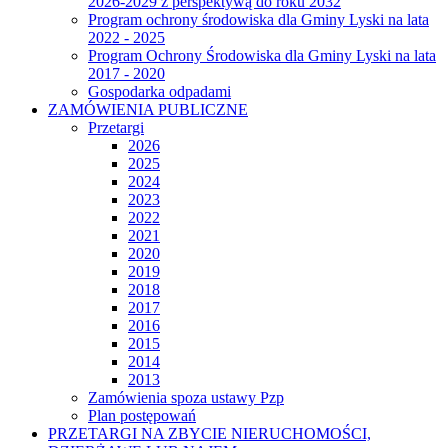
2026-2029 z perspektywą do roku 2032
Program ochrony środowiska dla Gminy Lyski na lata
2022 - 2025
Program Ochrony Środowiska dla Gminy Lyski na lata
2017 - 2020
Gospodarka odpadami
ZAMÓWIENIA PUBLICZNE
Przetargi
2026
2025
2024
2023
2022
2021
2020
2019
2018
2017
2016
2015
2014
2013
Zamówienia spoza ustawy Pzp
Plan postępowań
PRZETARGI NA ZBYCIE NIERUCHOMOŚCI,