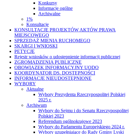
Konkursy
Informacje ogólne
Archiwalne
1%
Konsultacje
KONSULTACJE PROJEKTÓW AKTÓW PRAWA
MIEJSCOWEGO
SPRZEDAŻ MIENIA RUCHOMEGO
SKARGI I WNIOSKI
PETYCJE
Rejestr wniosków o udostępnienie informacji publicznej
ZGROMADZENIA PUBLICZNE
OBOWIĄZEK INFORMACYJNY UODO
KOORDYNATOR DS. DOSTĘPNOŚCI
INFORMACJE NIEUDOSTĘPNIONE
WYBORY
Aktualne
Wybory Prezydenta Rzeczypospolitej Polskiej
2025 r.
Archiwum
Wybory do Sejmu i do Senatu Rzeczypospolitej
Polskiej 2023
Referendum ogólnokrajowe 2023
Wybory do Parlamentu Europejskiego 2024 r.
Wybory uzupełniające do Rady Gminy Lyski