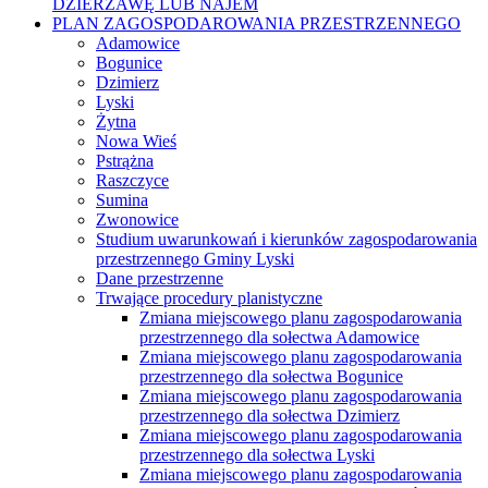
DZIERŻAWĘ LUB NAJEM
PLAN ZAGOSPODAROWANIA PRZESTRZENNEGO
Adamowice
Bogunice
Dzimierz
Lyski
Żytna
Nowa Wieś
Pstrążna
Raszczyce
Sumina
Zwonowice
Studium uwarunkowań i kierunków zagospodarowania
przestrzennego Gminy Lyski
Dane przestrzenne
Trwające procedury planistyczne
Zmiana miejscowego planu zagospodarowania
przestrzennego dla sołectwa Adamowice
Zmiana miejscowego planu zagospodarowania
przestrzennego dla sołectwa Bogunice
Zmiana miejscowego planu zagospodarowania
przestrzennego dla sołectwa Dzimierz
Zmiana miejscowego planu zagospodarowania
przestrzennego dla sołectwa Lyski
Zmiana miejscowego planu zagospodarowania