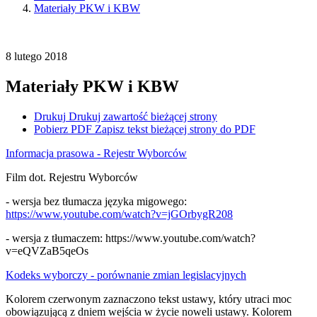
Materiały PKW i KBW
8
lutego
2018
Materiały PKW i KBW
Drukuj
Drukuj zawartość bieżącej strony
Pobierz PDF
Zapisz tekst bieżącej strony do PDF
Informacja prasowa - Rejestr Wyborców
Film dot. Rejestru Wyborców
- wersja bez tłumacza języka migowego:
https://www.youtube.com/watch?v=jGOrbygR208
- wersja z tłumaczem:
https://www.youtube.com/watch?
v=eQVZaB5qeOs
Kodeks wyborczy - porównanie zmian legislacyjnych
Kolorem czerwonym zaznaczono tekst ustawy, który utraci moc
obowiązującą z dniem wejścia w życie noweli ustawy. Kolorem