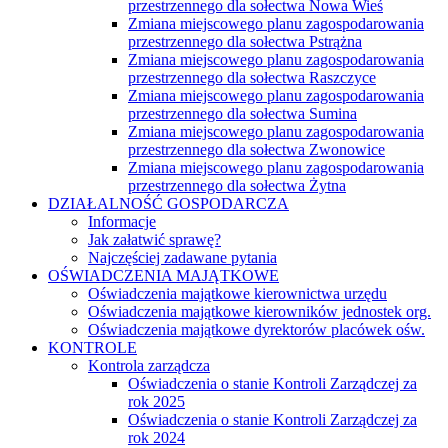
przestrzennego dla sołectwa Nowa Wieś
Zmiana miejscowego planu zagospodarowania
przestrzennego dla sołectwa Pstrążna
Zmiana miejscowego planu zagospodarowania
przestrzennego dla sołectwa Raszczyce
Zmiana miejscowego planu zagospodarowania
przestrzennego dla sołectwa Sumina
Zmiana miejscowego planu zagospodarowania
przestrzennego dla sołectwa Zwonowice
Zmiana miejscowego planu zagospodarowania
przestrzennego dla sołectwa Żytna
DZIAŁALNOŚĆ GOSPODARCZA
Informacje
Jak załatwić sprawę?
Najczęściej zadawane pytania
OŚWIADCZENIA MAJĄTKOWE
Oświadczenia majątkowe kierownictwa urzędu
Oświadczenia majątkowe kierowników jednostek org.
Oświadczenia majątkowe dyrektorów placówek ośw.
KONTROLE
Kontrola zarządcza
Oświadczenia o stanie Kontroli Zarządczej za
rok 2025
Oświadczenia o stanie Kontroli Zarządczej za
rok 2024