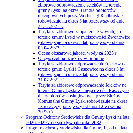
zbiorowe odprowadzenie ścieków na terenie
gminy Lyski na okres 3 lat dla odbiorców
obsługiwanych przez Wodociągi Raciborskie
(obowiązuje na okres 3 lat począwszy od dnia
24.12.2021 r.)
Taryfa za zbiorowe zaopatrzenie w wodę na
terenie gminy Lyski w miejscowości Zwonowice
(obowiązuje na okres 3 lat począwszy od dnia
05.04.2022 r.)
Ocena obszarowa jakości wody za 2025 r
Oczyszczalnia Ścieków w Suminie
Taryfa za zbiorowe odprowadzenie ścieków na
terenie gmin: Lyski i Gaszowice na okres 3 lat
(obowiązuje na okres 3 lat począwszy od dnia
31.07.2021 r.)
Taryfa za zbiorowe odprowadzanie ścieków na
terenie Gminy Lyski w miejscowości Raszczyce
dla odbiorców obsługiwanych przez Służby
Komunalne Gminy Lyski (obowiązuje na okres
18 miesięcy począwszy od dnia 12 września
2023 r.)
Program Ochrony Środowiska dla Gminy Lyski na lata
2026-2029 z perspektywą do roku 2032
Program ochrony środowiska dla Gminy Lyski na lata