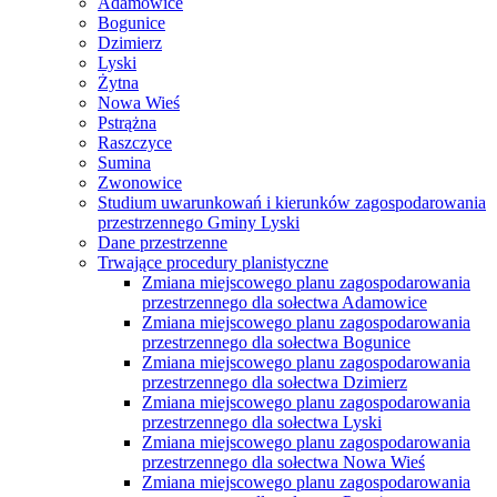
Adamowice
Bogunice
Dzimierz
Lyski
Żytna
Nowa Wieś
Pstrążna
Raszczyce
Sumina
Zwonowice
Studium uwarunkowań i kierunków zagospodarowania
przestrzennego Gminy Lyski
Dane przestrzenne
Trwające procedury planistyczne
Zmiana miejscowego planu zagospodarowania
przestrzennego dla sołectwa Adamowice
Zmiana miejscowego planu zagospodarowania
przestrzennego dla sołectwa Bogunice
Zmiana miejscowego planu zagospodarowania
przestrzennego dla sołectwa Dzimierz
Zmiana miejscowego planu zagospodarowania
przestrzennego dla sołectwa Lyski
Zmiana miejscowego planu zagospodarowania
przestrzennego dla sołectwa Nowa Wieś
Zmiana miejscowego planu zagospodarowania