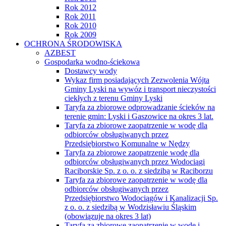
Rok 2012
Rok 2011
Rok 2010
Rok 2009
OCHRONA ŚRODOWISKA
AZBEST
Gospodarka wodno-ściekowa
Dostawcy wody
Wykaz firm posiadających Zezwolenia Wójta
Gminy Lyski na wywóz i transport nieczystości
ciekłych z terenu Gminy Lyski
Taryfa za zbiorowe odprowadzanie ścieków na
terenie gmin: Lyski i Gaszowice na okres 3 lat.
Taryfa za zbiorowe zaopatrzenie w wodę dla
odbiorców obsługiwanych przez
Przedsiębiorstwo Komunalne w Nędzy
Taryfa za zbiorowe zaopatrzenie wodę dla
odbiorców obsługiwanych przez Wodociągi
Raciborskie Sp. z o. o. z siedzibą w Raciborzu
Taryfa za zbiorowe zaopatrzenie w wodę dla
odbiorców obsługiwanych przez
Przedsiębiorstwo Wodociągów i Kanalizacji Sp.
z o. o. z siedzibą w Wodzisławiu Śląskim
(obowiązuje na okres 3 lat)
Taryfa za zbiorowe zaopatrzenie w wodę i