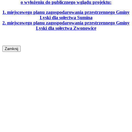
o wyłożeniu do publicznego wglądu projektu:
1. miejscowego planu zagospodarowania przestrzennego Gminy
Lyski dla sołectwa Sumina
2. miejscowego planu zagospodarowania przestrzennego Gminy
Lyski dla sołectwa Zwonowice
Zamknij