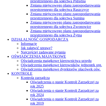
przestrzennego dla sołectwa Pstrążna
Zmiana miejscowego planu zagospodarowania
przestrzennego dla sołectwa Raszczyce
Zmiana miejscowego planu zagospodarowania
przestrzennego dla sołectwa Sumina
Zmiana miejscowego planu zagospodarowania
przestrzennego dla sołectwa Zwonowice
Zmiana miejscowego planu zagospodarowania
przestrzennego dla sołectwa Żytna
DZIAŁALNOŚĆ GOSPODARCZA
Informacje
Jak załatwić sprawę?
Najczęściej zadawane pytania
OŚWIADCZENIA MAJĄTKOWE
Oświadczenia majątkowe kierownictwa urzędu
Oświadczenia majątkowe kierowników jednostek org.
Oświadczenia majątkowe dyrektorów placówek ośw.
KONTROLE
Kontrola zarządcza
Oświadczenia o stanie Kontroli Zarządczej za
rok 2025
Oświadczenia o stanie Kontroli Zarządczej za
rok 2024
Oświadczenia o stanie Kontroli Zarządczej za
rok 2019