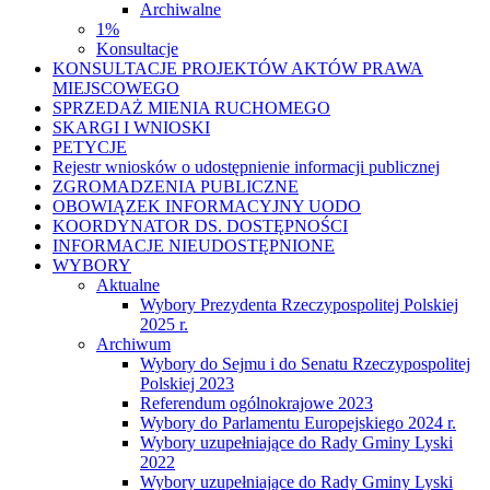
Archiwalne
1%
Konsultacje
KONSULTACJE PROJEKTÓW AKTÓW PRAWA
MIEJSCOWEGO
SPRZEDAŻ MIENIA RUCHOMEGO
SKARGI I WNIOSKI
PETYCJE
Rejestr wniosków o udostępnienie informacji publicznej
ZGROMADZENIA PUBLICZNE
OBOWIĄZEK INFORMACYJNY UODO
KOORDYNATOR DS. DOSTĘPNOŚCI
INFORMACJE NIEUDOSTĘPNIONE
WYBORY
Aktualne
Wybory Prezydenta Rzeczypospolitej Polskiej
2025 r.
Archiwum
Wybory do Sejmu i do Senatu Rzeczypospolitej
Polskiej 2023
Referendum ogólnokrajowe 2023
Wybory do Parlamentu Europejskiego 2024 r.
Wybory uzupełniające do Rady Gminy Lyski
2022
Wybory uzupełniające do Rady Gminy Lyski