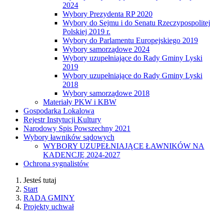
2024
Wybory Prezydenta RP 2020
Wybory do Sejmu i do Senatu Rzeczypospolitej
Polskiej 2019 r.
Wybory do Parlamentu Europejskiego 2019
Wybory samorządowe 2024
Wybory uzupełniające do Rady Gminy Lyski
2019
Wybory uzupełniające do Rady Gminy Lyski
2018
Wybory samorządowe 2018
Materiały PKW i KBW
Gospodarka Lokalowa
Rejestr Instytucji Kultury
Narodowy Spis Powszechny 2021
Wybory ławników sądowych
WYBORY UZUPEŁNIAJĄCE ŁAWNIKÓW NA
KADENCJĘ 2024-2027
Ochrona sygnalistów
Jesteś tutaj
Start
RADA GMINY
Projekty uchwał