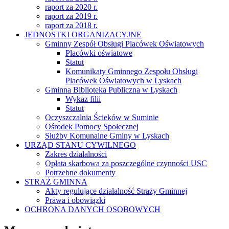
raport za 2020 r.
raport za 2019 r.
raport za 2018 r.
JEDNOSTKI ORGANIZACYJNE
Gminny Zespół Obsługi Placówek Oświatowych
Placówki oświatowe
Statut
Komunikaty Gminnego Zespołu Obsługi
Placówek Oświatowych w Lyskach
Gminna Biblioteka Publiczna w Lyskach
Wykaz filii
Statut
Oczyszczalnia Ścieków w Suminie
Ośrodek Pomocy Społecznej
Służby Komunalne Gminy w Lyskach
URZĄD STANU CYWILNEGO
Zakres działalności
Opłata skarbowa za poszczególne czynności USC
Potrzebne dokumenty
STRAŻ GMINNA
Akty regulujące działalność Straży Gminnej
Prawa i obowiązki
OCHRONA DANYCH OSOBOWYCH