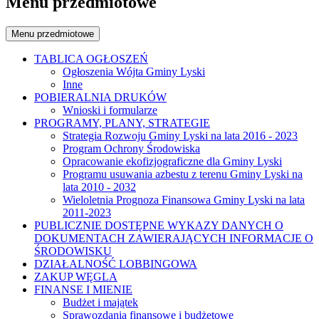
Menu przedmiotowe
Menu przedmiotowe
TABLICA OGŁOSZEŃ
Ogłoszenia Wójta Gminy Lyski
Inne
POBIERALNIA DRUKÓW
Wnioski i formularze
PROGRAMY, PLANY, STRATEGIE
Strategia Rozwoju Gminy Lyski na lata 2016 - 2023
Program Ochrony Środowiska
Opracowanie ekofizjograficzne dla Gminy Lyski
Programu usuwania azbestu z terenu Gminy Lyski na
lata 2010 - 2032
Wieloletnia Prognoza Finansowa Gminy Lyski na lata
2011-2023
PUBLICZNIE DOSTĘPNE WYKAZY DANYCH O
DOKUMENTACH ZAWIERAJĄCYCH INFORMACJE O
ŚRODOWISKU
DZIAŁALNOŚĆ LOBBINGOWA
ZAKUP WĘGLA
FINANSE I MIENIE
Budżet i majątek
Sprawozdania finansowe i budżetowe