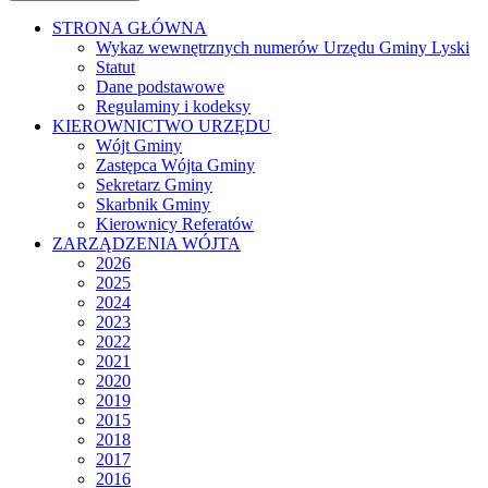
STRONA GŁÓWNA
Wykaz wewnętrznych numerów Urzędu Gminy Lyski
Statut
Dane podstawowe
Regulaminy i kodeksy
KIEROWNICTWO URZĘDU
Wójt Gminy
Zastępca Wójta Gminy
Sekretarz Gminy
Skarbnik Gminy
Kierownicy Referatów
ZARZĄDZENIA WÓJTA
2026
2025
2024
2023
2022
2021
2020
2019
2015
2018
2017
2016