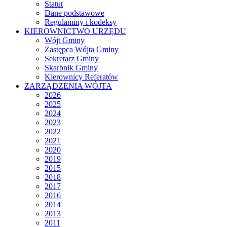
Statut
Dane podstawowe
Regulaminy i kodeksy
KIEROWNICTWO URZĘDU
Wójt Gminy
Zastępca Wójta Gminy
Sekretarz Gminy
Skarbnik Gminy
Kierownicy Referatów
ZARZĄDZENIA WÓJTA
2026
2025
2024
2023
2022
2021
2020
2019
2015
2018
2017
2016
2014
2013
2011