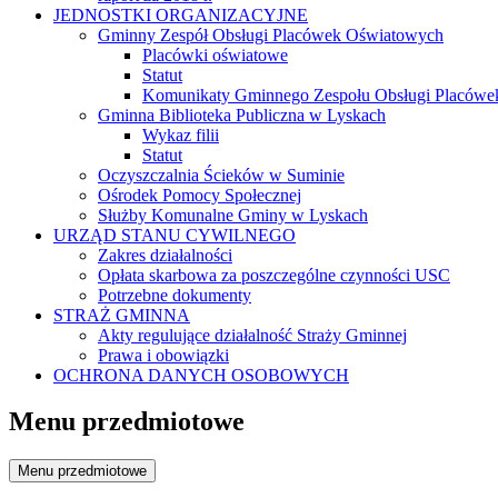
JEDNOSTKI ORGANIZACYJNE
Gminny Zespół Obsługi Placówek Oświatowych
Placówki oświatowe
Statut
Komunikaty Gminnego Zespołu Obsługi Placówe
Gminna Biblioteka Publiczna w Lyskach
Wykaz filii
Statut
Oczyszczalnia Ścieków w Suminie
Ośrodek Pomocy Społecznej
Służby Komunalne Gminy w Lyskach
URZĄD STANU CYWILNEGO
Zakres działalności
Opłata skarbowa za poszczególne czynności USC
Potrzebne dokumenty
STRAŻ GMINNA
Akty regulujące działalność Straży Gminnej
Prawa i obowiązki
OCHRONA DANYCH OSOBOWYCH
Menu przedmiotowe
Menu przedmiotowe