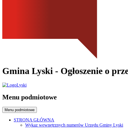
Gmina Lyski
- Ogłoszenie o prz
Menu podmiotowe
Menu podmiotowe
STRONA GŁÓWNA
Wykaz wewnętrznych numerów Urzędu Gminy Lyski