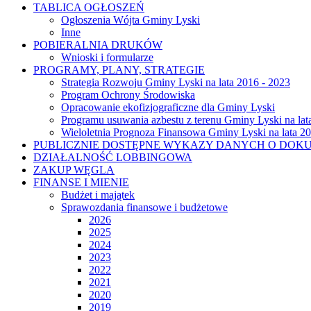
TABLICA OGŁOSZEŃ
Ogłoszenia Wójta Gminy Lyski
Inne
POBIERALNIA DRUKÓW
Wnioski i formularze
PROGRAMY, PLANY, STRATEGIE
Strategia Rozwoju Gminy Lyski na lata 2016 - 2023
Program Ochrony Środowiska
Opracowanie ekofizjograficzne dla Gminy Lyski
Programu usuwania azbestu z terenu Gminy Lyski na lat
Wieloletnia Prognoza Finansowa Gminy Lyski na lata 2
PUBLICZNIE DOSTĘPNE WYKAZY DANYCH O DOK
DZIAŁALNOŚĆ LOBBINGOWA
ZAKUP WĘGLA
FINANSE I MIENIE
Budżet i majątek
Sprawozdania finansowe i budżetowe
2026
2025
2024
2023
2022
2021
2020
2019